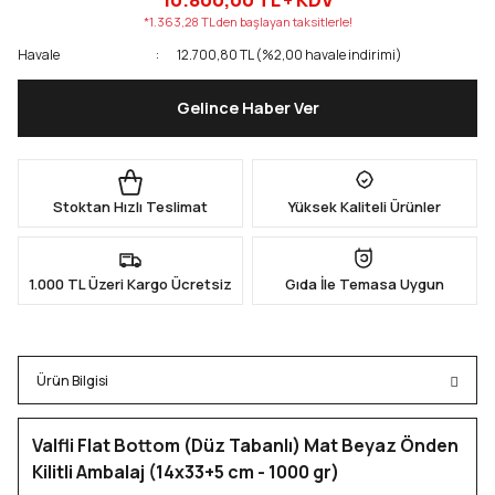
*1.363,28 TL den başlayan taksitlerle!
Kapları
Geri Dönüştürülebilir Doypack
Havale
12.700,80 TL (%2,00 havale indirimi)
Gelince Haber Ver
İçecek Doypack
Stoktan Hızlı Teslimat
Yüksek Kaliteli Ürünler
1.000 TL Üzeri Kargo Ücretsiz
Gıda İle Temasa Uygun
Ürün Bilgisi
Valfli Flat Bottom (Düz Tabanlı) Mat Beyaz Önden
Kilitli Ambalaj (14x33+5 cm - 1000 gr)