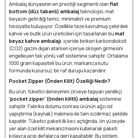
Ambalaj dünyasının en prestijli segmenti olan
flat
bottom (düz tabanlı) ambalaj
teknolojisi, mat
beyazın getirdiği temiz, minimalist ve premium
hissiyatla buluşuyor. Özellikle taze kavrulmuş çekirdek
kahve ve butik ürün üreticileri için tasarlanan bu
mat
beyaz kahve ambalajı
; içeride biriken karbondioksit
(CO2) gazını dışarı atarken içeriye oksijen girmesini
engelleyen tek yönlü valf sistemine sahiptir. Ortalama
1000 gram kapasiteli bu ürün, markanıza kutu
formunda kusursuz bir raf duruşu kazandırır.
Pocket Zipper (Önden Kilit) Özelliği Nedir?
Bu ürün, tüketici deneyimini zirveye taşıyan yenilikçi
'pocket zipper' (önden kilitli) ambalaj
sistemine
sahiptir. Fabrika dolumu sonrası ürünün ağzı ısıl
yapıştırma (kaynak) makinesi ile tam sızdırmaz şekilde
kapatılır. Tüketici paketi ilk kez açtığında, ön yüzeyde
yer alan özel kilit mekanizmasını kullanarak paketi
kolayca açıp defalarca geri kapatabilir. Bu sistem,