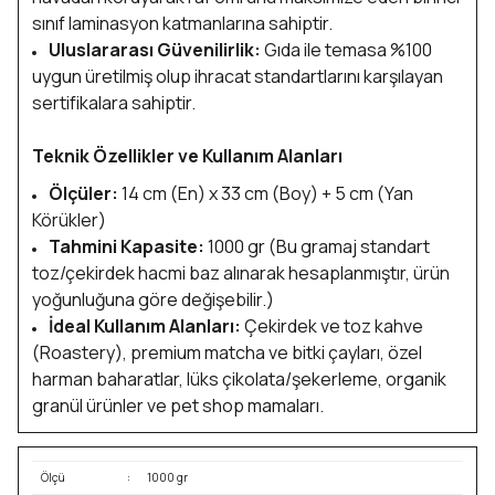
sınıf laminasyon katmanlarına sahiptir.
Uluslararası Güvenilirlik:
Gıda ile temasa %100
uygun üretilmiş olup ihracat standartlarını karşılayan
sertifikalara sahiptir.
Teknik Özellikler ve Kullanım Alanları
Ölçüler:
14 cm (En) x 33 cm (Boy) + 5 cm (Yan
Körükler)
Tahmini Kapasite:
1000 gr (Bu gramaj standart
toz/çekirdek hacmi baz alınarak hesaplanmıştır, ürün
yoğunluğuna göre değişebilir.)
İdeal Kullanım Alanları:
Çekirdek ve toz kahve
(Roastery), premium matcha ve bitki çayları, özel
harman baharatlar, lüks çikolata/şekerleme, organik
granül ürünler ve pet shop mamaları.
Ölçü
:
1000 gr