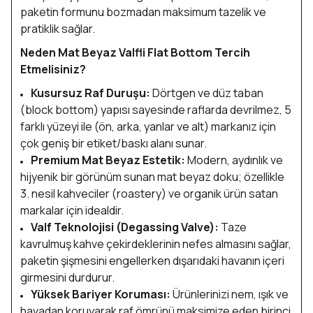
paketin formunu bozmadan maksimum tazelik ve
pratiklik sağlar.
Neden Mat Beyaz Valfli Flat Bottom Tercih
Etmelisiniz?
Kusursuz Raf Duruşu:
Dörtgen ve düz taban
(block bottom) yapısı sayesinde raflarda devrilmez, 5
farklı yüzeyi ile (ön, arka, yanlar ve alt) markanız için
çok geniş bir etiket/baskı alanı sunar.
Premium Mat Beyaz Estetik:
Modern, aydınlık ve
hijyenik bir görünüm sunan mat beyaz doku; özellikle
3. nesil kahveciler (roastery) ve organik ürün satan
markalar için idealdir.
Valf Teknolojisi (Degassing Valve):
Taze
kavrulmuş kahve çekirdeklerinin nefes almasını sağlar,
paketin şişmesini engellerken dışarıdaki havanın içeri
girmesini durdurur.
Yüksek Bariyer Koruması:
Ürünlerinizi nem, ışık ve
havadan koruyarak raf ömrünü maksimize eden birinci