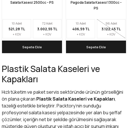
Salata Kasesi 2500cc - PS
Pagoda Salata Kasesi 1300cc -
PS
10 Adet
72 Adet
10 Adet
96 Adet
521,28 TL
3.002,55 TL
406,59 TL
3.122,45 TL
+ KDV
+ KDV
+ KDV
+ KDV
Sepete Ekle
Sepete Ekle
Plastik Salata Kaseleri ve
Kapakları
Hızlı tüketim ve paket servis sektöründe ürünün görselliğini
ön plana çıkaran
Plastik Salata Kaseleri ve Kapakları
,
tazeliği estetikle birleştirir. Packtory’nin sunduğu
profesyonel
salata kasesi
yelpazesinde yer alan bu şeffaf
çözümler, içeriğin net bir şekilde görülmesini sağlayarak
müşteride güven oluşturur ve iştah açıcı bir sunum imkanı