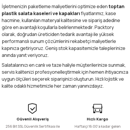
İşletmenizin paketleme maliyetlerini optimize eden
toptan
plastik salata kaseleri ve kapakları
fiyatlarımız, kase
hacmine, kullanılan materyal kalitesine ve sipariş adedine
göre en avantajlı koşullarla belirlenmektedir. Packtory
olarak, doğrudan üreticiden tedarik avantajı ile yüksek
performanslı sunum çözümlerini rekabetçi maliyetlerle
kapınıza getiriyoruz. Geniş stok kapasitemizle taleplerinize
anında yanıt veriyoruz.
Salatalarınızı en canlı ve taze haliyle müşterilerinize sunmak,
servis kalitenizi profesyonelleştirmek için hemen ihtiyacınıza
uygun ölçüleri seçerek siparişinizi oluşturun. Hızlı lojistik ve
kalite odaklı hizmetimizle her zaman yanınızdayız.
Güvenli Alışveriş
Hızlı Kargo
256 Bit SSL Güvenlik Sertifikası ile
Haftaiçi 16:00'a kadar gelen