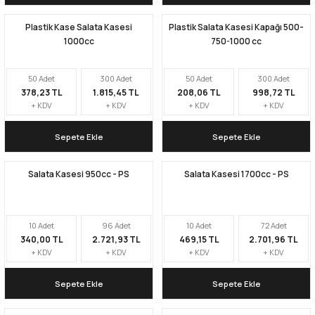
Plastik Kase Salata Kasesi
Plastik Salata Kasesi Kapağı 500-
Kapları
Geri Dönüştürülebilir Doypack
1000cc
750-1000 cc
İçecek Doypack
50 Adet
300 Adet
50 Adet
300 Adet
378,23 TL
1.815,45 TL
208,06 TL
998,72 TL
+ KDV
+ KDV
+ KDV
+ KDV
Sepete Ekle
Sepete Ekle
Salata Kasesi 950cc - PS
Salata Kasesi 1700cc - PS
10 Adet
96 Adet
10 Adet
72 Adet
340,00 TL
2.721,93 TL
469,15 TL
2.701,96 TL
+ KDV
+ KDV
+ KDV
+ KDV
Sepete Ekle
Sepete Ekle