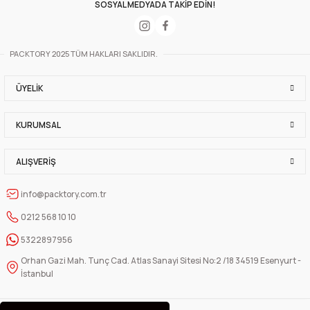
SOSYAL MEDYADA TAKİP EDİN!
PACKTORY 2025 TÜM HAKLARI SAKLIDIR.
ÜYELIK
KURUMSAL
ALIŞVERIŞ
info@packtory.com.tr
0212 568 10 10
5322897956
Orhan Gazi Mah. Tunç Cad. Atlas Sanayi Sitesi No:2 /18 34519 Esenyurt -
İstanbul