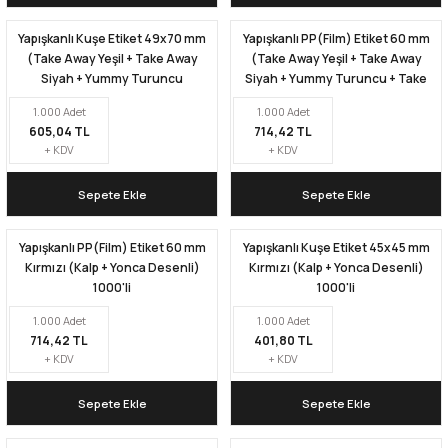
Yapışkanlı Kuşe Etiket 49x70 mm
Yapışkanlı PP(Film) Etiket 60 mm
Kapları
Geri Dönüştürülebilir Doypack
(Take Away Yeşil + Take Away
(Take Away Yeşil + Take Away
Siyah + Yummy Turuncu
Siyah + Yummy Turuncu + Take
Desenli) 1000'li
Away Kırmızı Desenli ) 1000'li
İçecek Doypack
1.000 Adet
1.000 Adet
605,04 TL
714,42 TL
+ KDV
+ KDV
Sepete Ekle
Sepete Ekle
Yapışkanlı PP(Film) Etiket 60 mm
Yapışkanlı Kuşe Etiket 45x45 mm
Kırmızı (Kalp + Yonca Desenli)
Kırmızı (Kalp + Yonca Desenli)
1000'li
1000'li
1.000 Adet
1.000 Adet
714,42 TL
401,80 TL
+ KDV
+ KDV
Sepete Ekle
Sepete Ekle