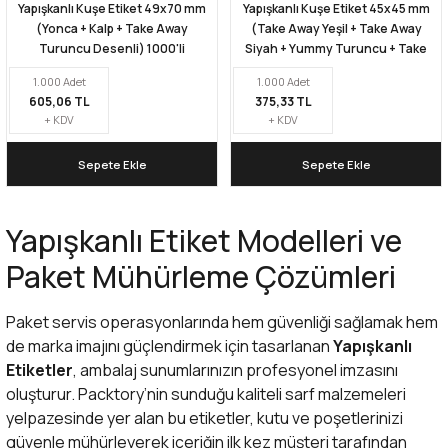
Yapışkanlı Kuşe Etiket 49x70 mm
Yapışkanlı Kuşe Etiket 45x45 mm
(Yonca + Kalp + Take Away
(Take Away Yeşil + Take Away
Turuncu Desenli) 1000'li
Siyah + Yummy Turuncu + Take
Away Kırmızı Desenli ) 1000'li
1.000 Adet
1.000 Adet
605,06 TL
375,33 TL
+ KDV
+ KDV
Sepete Ekle
Sepete Ekle
Yapışkanlı Etiket Modelleri ve
Paket Mühürleme Çözümleri
Paket servis operasyonlarında hem güvenliği sağlamak hem
de marka imajını güçlendirmek için tasarlanan
Yapışkanlı
Etiketler
, ambalaj sunumlarınızın profesyonel imzasını
oluşturur. Packtory’nin sunduğu kaliteli
sarf malzemeleri
yelpazesinde yer alan bu etiketler, kutu ve poşetlerinizi
güvenle mühürleyerek içeriğin ilk kez müşteri tarafından