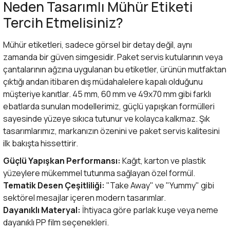
Neden Tasarımlı Mühür Etiketi
Tercih Etmelisiniz?
Mühür etiketleri, sadece görsel bir detay değil, aynı
zamanda bir güven simgesidir. Paket servis kutularının veya
çantalarının ağzına uygulanan bu etiketler, ürünün mutfaktan
çıktığı andan itibaren dış müdahalelere kapalı olduğunu
müşteriye kanıtlar. 45 mm, 60 mm ve 49x70 mm gibi farklı
ebatlarda sunulan modellerimiz, güçlü yapışkan formülleri
sayesinde yüzeye sıkıca tutunur ve kolayca kalkmaz. Şık
tasarımlarımız, markanızın özenini ve paket servis kalitesini
ilk bakışta hissettirir.
Güçlü Yapışkan Performansı:
Kağıt, karton ve plastik
yüzeylere mükemmel tutunma sağlayan özel formül.
Tematik Desen Çeşitliliği:
"Take Away" ve "Yummy" gibi
sektörel mesajlar içeren modern tasarımlar.
Dayanıklı Materyal:
İhtiyaca göre parlak kuşe veya neme
dayanıklı PP film seçenekleri.