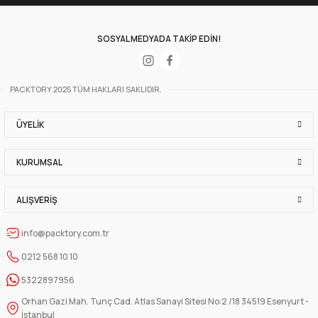
SOSYAL MEDYADA TAKİP EDİN!
PACKTORY 2025 TÜM HAKLARI SAKLIDIR.
ÜYELIK
KURUMSAL
ALIŞVERIŞ
info@packtory.com.tr
0212 568 10 10
5322897956
Orhan Gazi Mah. Tunç Cad. Atlas Sanayi Sitesi No:2 /18 34519 Esenyurt -
İstanbul