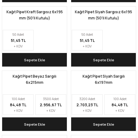
Kağıt Pipet Kraft Sargısız 6x195
Kağıt Pipet Siyah Sargısız 6x195
Kapları
Geri Dönüştürülebilir Doypack
mm (50'li Kutulu)
mm (50'li Kutulu)
İçecek Doypack
50 Adet
50 Adet
51,45 TL
51,45 TL
+ KDV
+ KDV
Sepete Ekle
Sepete Ekle
Kağıt Pipet Beyaz Sargılı
Kağıt Pipet Siyah Sargılı
6x215mm
6x197mm
100 Adet
3500 Adet
3200 Adet
100 Adet
84,48 TL
2.956,67 TL
2.703,23 TL
84,48 TL
+ KDV
+ KDV
+ KDV
+ KDV
Sepete Ekle
Sepete Ekle