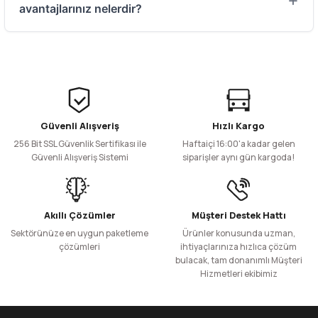
yapıştırıcılar su bazlı, FDA onaylı ve %100 gıda temasına
avantajlarınız nelerdir?
uygun (Food Grade) materyallerdir. İçeceğinizin tadını
veya kokusunu kesinlikle değiştirmez, sağlığa
HORECA (Otel, Restoran, Kafe) müşterilerimiz için
zararsızdır.
3.000, 3.500 ve 6.000 adetlik koli bazlı toptan alımlarda
2026 yılına özel en dip fiyatları sunuyoruz. Üstelik güçlü
stok yapımız sayesinde yüklü alımlarınız aynı gün
kargoya verilerek işletmenizin operasyonu asla
beklemez.
Güvenli Alışveriş
Hızlı Kargo
256 Bit SSL Güvenlik Sertifikası ile
Haftaiçi 16:00'a kadar gelen
Güvenli Alışveriş Sistemi
siparişler aynı gün kargoda!
Akıllı Çözümler
Müşteri Destek Hattı
Sektörünüze en uygun paketleme
Ürünler konusunda uzman,
çözümleri
ihtiyaçlarınıza hızlıca çözüm
bulacak, tam donanımlı Müşteri
Hizmetleri ekibimiz