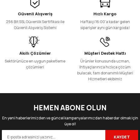
Güvenli Alışveriş
Hızlı Kargo
256 Bit SSL Güvenlik Sertifikası ile
Haftaiçi 16:00'a kadar gelen
Güvenli Alışveriş Sistemi
siparişler aynı gün kargoda!
Akıllı Çözümler
Müşteri Destek Hattı
Sektörünüze en uygun paketleme
Ürünler konusunda uzman,
çözümleri
ihtiyaçlarınıza hızlıca çözüm
bulacak, tam donanımlı Müşteri
Hizmetleri ekibimiz
HEMEN ABONE OLUN
En yeni haberlerimizden ve güncel kampanyalarımızdan haberdar olmak için
üye ol!
KAYDET