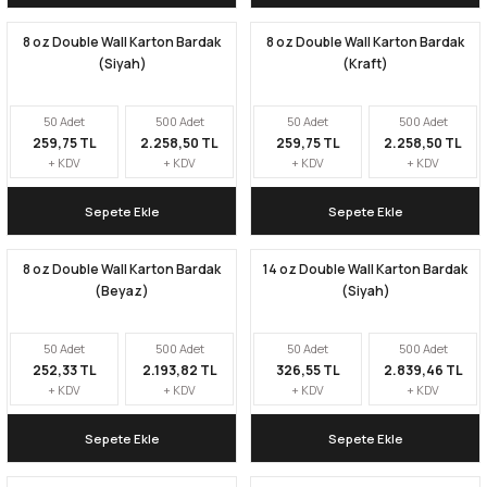
8 oz Double Wall Karton Bardak
8 oz Double Wall Karton Bardak
Kapları
Geri Dönüştürülebilir Doypack
(Siyah)
(Kraft)
İçecek Doypack
50 Adet
500 Adet
50 Adet
500 Adet
259,75 TL
2.258,50 TL
259,75 TL
2.258,50 TL
+ KDV
+ KDV
+ KDV
+ KDV
Sepete Ekle
Sepete Ekle
8 oz Double Wall Karton Bardak
14 oz Double Wall Karton Bardak
(Beyaz)
(Siyah)
50 Adet
500 Adet
50 Adet
500 Adet
252,33 TL
2.193,82 TL
326,55 TL
2.839,46 TL
+ KDV
+ KDV
+ KDV
+ KDV
Sepete Ekle
Sepete Ekle