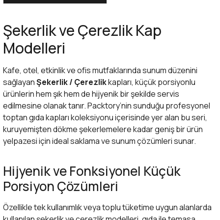
Kapları
Geri Dönüştürülebilir Doypack
Şekerlik ve Çerezlik Kap
Modelleri
İçecek Doypack
Kafe, otel, etkinlik ve ofis mutfaklarında sunum düzenini
sağlayan
Şekerlik / Çerezlik
kapları, küçük porsiyonlu
ürünlerin hem şık hem de hijyenik bir şekilde servis
edilmesine olanak tanır. Packtory’nin sunduğu profesyonel
toptan gıda kapları
koleksiyonu içerisinde yer alan bu seri,
kuruyemişten dökme şekerlemelere kadar geniş bir ürün
yelpazesi için ideal saklama ve sunum çözümleri sunar.
Hijyenik ve Fonksiyonel Küçük
Porsiyon Çözümleri
Özellikle tek kullanımlık veya toplu tüketime uygun alanlarda
kullanılan şekerlik ve çerezlik modelleri, gıda ile temasa