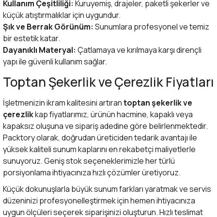
Kullanım Çeşitliliği:
Kuruyemiş, drajeler, paketli şekerler ve
küçük atıştırmalıklar için uygundur.
Şık ve Berrak Görünüm:
Sunumlara profesyonel ve temiz
bir estetik katar.
Dayanıklı Materyal:
Çatlamaya ve kırılmaya karşı dirençli
yapı ile güvenli kullanım sağlar.
Toptan Şekerlik ve Çerezlik Fiyatları
İşletmenizin ikram kalitesini artıran
toptan şekerlik ve
çerezlik
kap fiyatlarımız, ürünün hacmine, kapaklı veya
kapaksız oluşuna ve sipariş adedine göre belirlenmektedir.
Packtory olarak, doğrudan üreticiden tedarik avantajı ile
yüksek kaliteli sunum kaplarını en rekabetçi maliyetlerle
sunuyoruz. Geniş stok seçeneklerimizle her türlü
porsiyonlama ihtiyacınıza hızlı çözümler üretiyoruz.
Küçük dokunuşlarla büyük sunum farkları yaratmak ve servis
düzeninizi profesyonelleştirmek için hemen ihtiyacınıza
uygun ölçüleri seçerek siparişinizi oluşturun. Hızlı teslimat