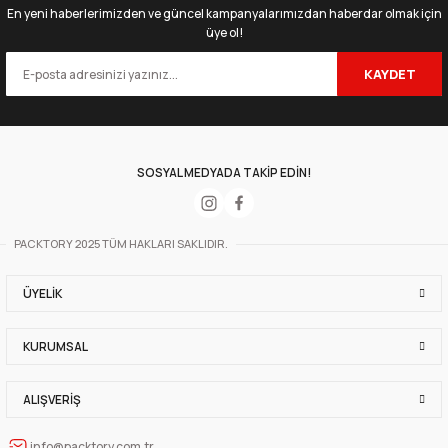
En yeni haberlerimizden ve güncel kampanyalarımızdan haberdar olmak için
üye ol!
KAYDET
SOSYAL MEDYADA TAKİP EDİN!
PACKTORY 2025 TÜM HAKLARI SAKLIDIR.
ÜYELIK
KURUMSAL
ALIŞVERIŞ
info@packtory.com.tr