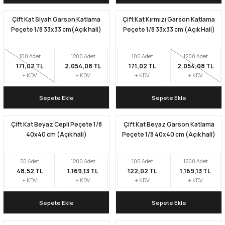
Çift Kat Siyah Garson Katlama
Çift Kat Kırmızı Garson Katlama
Kapları
Geri Dönüştürülebilir Doypack
Peçete 1/8 33x33 cm(Açık hali)
Peçete 1/8 33x33 cm (Açık Hali)
İçecek Doypack
100 Adet
1200 Adet
100 Adet
1200 Adet
171,02 TL
2.054,08 TL
171,02 TL
2.054,08 TL
+ KDV
+ KDV
+ KDV
+ KDV
Sepete Ekle
Sepete Ekle
Çift Kat Beyaz Cepli Peçete 1/8
Çift Kat Beyaz Garson Katlama
40x40 cm (Açık hali)
Peçete 1/8 40x40 cm (Açık hali)
50 Adet
1200 Adet
100 Adet
1200 Adet
48,52 TL
1.169,13 TL
122,02 TL
1.169,13 TL
+ KDV
+ KDV
+ KDV
+ KDV
Sepete Ekle
Sepete Ekle