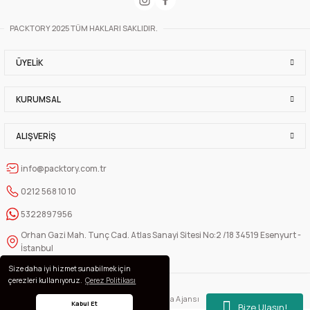
PACKTORY 2025 TÜM HAKLARI SAKLIDIR.
ÜYELIK
KURUMSAL
ALIŞVERIŞ
info@packtory.com.tr
0212 568 10 10
5322897956
Orhan Gazi Mah. Tunç Cad. Atlas Sanayi Sitesi No:2 /18 34519 Esenyurt -
İstanbul
Size daha iyi hizmet sunabilmek için
çerezleri kullanıyoruz.
Çerez Politikası
Dijital Pazarlama Ajansı
Kabul Et
Bize Ulaşın!