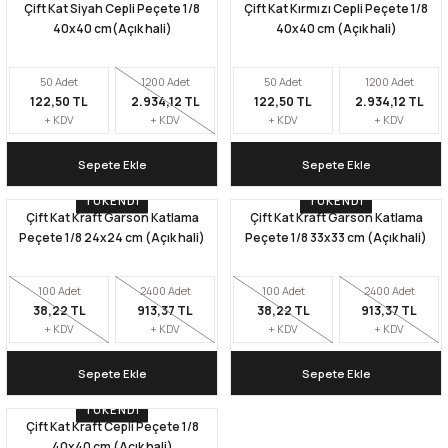
Çift Kat Siyah Cepli Peçete 1/8
Çift Kat Kırmızı Cepli Peçete 1/8
40x40 cm(Açık hali)
40x40 cm (Açık hali)
50 Adet
1200 Adet
50 Adet
1200 Adet
122,50 TL
2.934,12 TL
122,50 TL
2.934,12 TL
+ KDV
+ KDV
+ KDV
+ KDV
Sepete Ekle
Sepete Ekle
TÜKENDI
TÜKENDI
Çift Kat Kraft Garson Katlama
Çift Kat Kraft Garson Katlama
Peçete 1/8 24x24 cm (Açık hali)
Peçete 1/8 33x33 cm (Açık hali)
100 Adet
2400 Adet
100 Adet
2400 Adet
38,22 TL
913,37 TL
38,22 TL
913,37 TL
+ KDV
+ KDV
+ KDV
+ KDV
Sepete Ekle
Sepete Ekle
TÜKENDI
Çift Kat Kraft Cepli Peçete 1/8
40x40 cm (Açık hali)