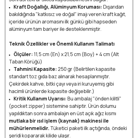
Kraft Doğallığı, Alüminyum Koruması:
Dışarıdan
bakıldığında "katkısız ve doğal" imajı veren kraft kağıt,
içeride ürünün aromasını ilk günkü gibi hapseden
alüminyum tam bariyer ile desteklenmiştir.
Teknik Özellikler ve Önemli Kullanım Talimatı
Ölçüler:
11,5 cm (En) x 21,5 cm (Boy) + 4 cm (Alt
Taban Körüğü)
Tahmini Kapasite:
250 gr
(Belirtilen kapasite
standart toz gıda baz alınarak hesaplanmıştır.
Çekirdek kahve, bitki çayı veya iri kuruyemiş gibi
hacimli ürünlerde kapasite değişebilir.)
Kritik Kullanım Uyarısı:
Bu ambalaj "önden kilitli"
(pocket zipper) sistemine sahiptir. Ürün dolumu
yapıldıktan sonra ambalajın en üst açık ağız kısmı
mutlaka bir ısıl işlem (kaynak) makinesi ile
mühürlenmelidir.
Tüketici paketi ilk açtığında, öndeki
şeridi kopararak kilide ulaşır.