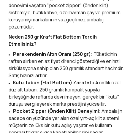
deneyimi yaşatan "pocket zipper" (önden kilit)
sistemiyle, butik kahve, özel harman çay ve premium
kuruyemiş markalarının vazgeçilmez ambalaj
çözümüdür.
Neden 250 gr Kraft Flat Bottom Tercih
Etmelisiniz?
Perakendenin Altın Oranı (250 gr):
Tüketicinin
raftan alırken en az fiyat direnci gösterdiği ve en hızlı
sirkülasyona sahip olan 250 gramlık standart hacimdir.
Satış hızınızı artırır.
Kutu Taban (Flat Bottom) Zarafeti:
4 cm'lik özel
düz alt tabanı, 250 gramlık kompakt yapıyla
birleştiğinde raflarda devrilmeyen, gerçek bir "kutu"
duruşu sergileyerek marka prestijini yükseltir.
Pocket Zipper (Önden Kilit) Deneyimi:
Ambalajın
sadece ön yüzünde yer alan özel yırt-aç kilit sistemi,
müşterinize lüks bir kutu açılışı yaşatır ve kullanım
sonrası tekrar sıkıca kapatılabilmesini sağlar.