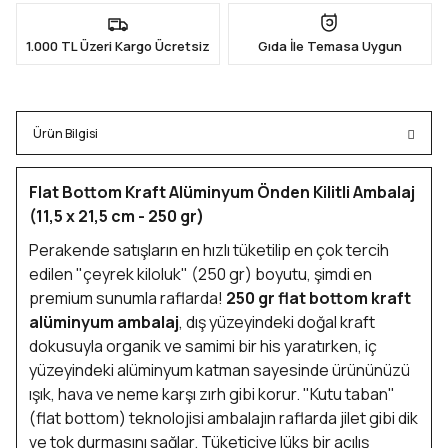
1.000 TL Üzeri Kargo Ücretsiz
Gıda İle Temasa Uygun
Ürün Bilgisi
Flat Bottom Kraft Alüminyum Önden Kilitli Ambalaj
(11,5 x 21,5 cm - 250 gr)
Perakende satışların en hızlı tüketilip en çok tercih
edilen "çeyrek kiloluk" (250 gr) boyutu, şimdi en
premium sunumla raflarda!
250 gr flat bottom kraft
alüminyum ambalaj
, dış yüzeyindeki doğal kraft
dokusuyla organik ve samimi bir his yaratırken, iç
yüzeyindeki alüminyum katman sayesinde ürününüzü
ışık, hava ve neme karşı zırh gibi korur. "Kutu taban"
(flat bottom) teknolojisi ambalajın raflarda jilet gibi dik
ve tok durmasını sağlar. Tüketiciye lüks bir açılış