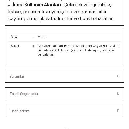
İdeal Kullanım Alanları:
Çekirdek ve öğütülmüş
kahve, premium kuruyemişler, özel harman bitki
çayları, gurme çikolata/drajeler ve butik baharatlar.
Ölçü
:
250 gr
Sektör
:
Kahve Ambalajları, Baharat Ambalajları, Çay ve Bitki Çayları
Ambalajları, Çikolata ve Şekerleme Ambalajları, Kozmetik
Ambalajları
Yorumlar
Taksit Seçenekleri
Bu ürüne ilk yorumu siz yapın!
Önerileriniz
Yorum Yaz
Bu ürünün fiyat bilgisi, resim, ürün açıklamalarında ve diğer