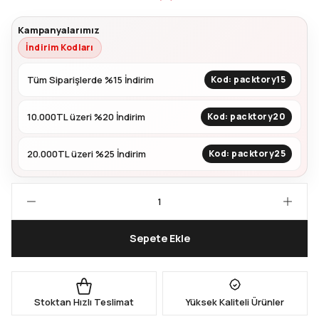
Kampanyalarımız
Kapları
Geri Dönüştürülebilir Doypack
İndirim Kodları
İçecek Doypack
Tüm Siparişlerde %15 İndirim
Kod: packtory15
10.000TL üzeri %20 İndirim
Kod: packtory20
20.000TL üzeri %25 İndirim
Kod: packtory25
Sepete Ekle
Stoktan Hızlı Teslimat
Yüksek Kaliteli Ürünler