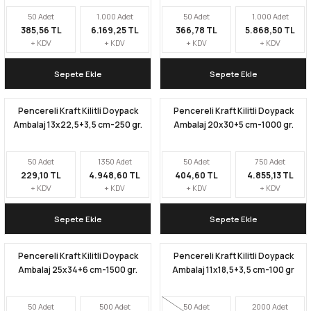
50 Adet
1.000 Adet
50 Adet
1.000 Adet
385,56 TL
6.169,25 TL
366,78 TL
5.868,50 TL
Kapları
Geri Dönüştürülebilir Doypack
+ KDV
+ KDV
+ KDV
+ KDV
İçecek Doypack
Sepete Ekle
Sepete Ekle
Pencereli Kraft Kilitli Doypack
Pencereli Kraft Kilitli Doypack
Ambalaj 13x22,5+3,5 cm-250 gr.
Ambalaj 20x30+5 cm-1000 gr.
50 Adet
1350 Adet
50 Adet
750 Adet
229,10 TL
4.948,60 TL
404,60 TL
4.855,13 TL
+ KDV
+ KDV
+ KDV
+ KDV
Sepete Ekle
Sepete Ekle
Pencereli Kraft Kilitli Doypack
Pencereli Kraft Kilitli Doypack
Ambalaj 25x34+6 cm-1500 gr.
Ambalaj 11x18,5+3,5 cm-100 gr
50 Adet
500 Adet
50 Adet
2000 Adet