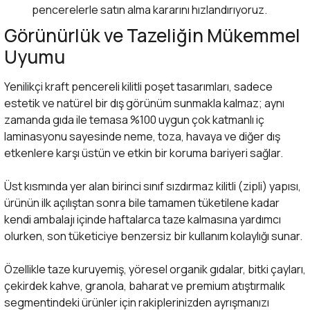
pencerelerle satın alma kararını hızlandırıyoruz.
Görünürlük ve Tazeliğin Mükemmel
Uyumu
Yenilikçi kraft pencereli kilitli poşet tasarımları, sadece
estetik ve natürel bir dış görünüm sunmakla kalmaz; aynı
zamanda gıda ile temasa %100 uygun çok katmanlı iç
laminasyonu sayesinde neme, toza, havaya ve diğer dış
etkenlere karşı üstün ve etkin bir koruma bariyeri sağlar.
Üst kısmında yer alan birinci sınıf sızdırmaz kilitli (zipli) yapısı,
ürünün ilk açılıştan sonra bile tamamen tüketilene kadar
kendi ambalajı içinde haftalarca taze kalmasına yardımcı
olurken, son tüketiciye benzersiz bir kullanım kolaylığı sunar.
Özellikle taze kuruyemiş, yöresel organik gıdalar, bitki çayları,
çekirdek kahve, granola, baharat ve premium atıştırmalık
segmentindeki ürünler için rakiplerinizden ayrışmanızı