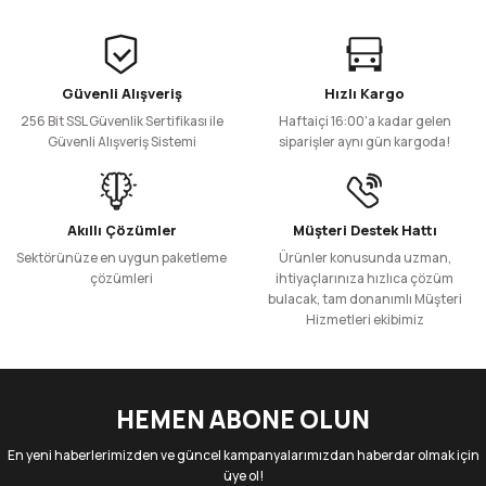
kesintisiz stok yapısıyla üretim planlamanızı güvenle
filmdir. Bu sayede içerideki ürünün tazeliği korunur.
yapabilirsiniz.
Ancak ürününüz güneş ışığına (UV) karşı aşırı hassassa,
uzun süreli raf sergilemelerinde doğrudan güneşe
maruz kalmamasına dikkat edilmelidir.
Güvenli Alışveriş
Hızlı Kargo
256 Bit SSL Güvenlik Sertifikası ile
Haftaiçi 16:00'a kadar gelen
Güvenli Alışveriş Sistemi
siparişler aynı gün kargoda!
Akıllı Çözümler
Müşteri Destek Hattı
Sektörünüze en uygun paketleme
Ürünler konusunda uzman,
çözümleri
ihtiyaçlarınıza hızlıca çözüm
bulacak, tam donanımlı Müşteri
Hizmetleri ekibimiz
HEMEN ABONE OLUN
En yeni haberlerimizden ve güncel kampanyalarımızdan haberdar olmak için
üye ol!