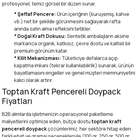
profesyonel, temiz görsel bir düzen sunar.
* Şeffaf Pencere:
Ürün içeriğinin (kuruyemiş, kahve
vb.) net bir şekilde görünmesini sağlayarak rafta
anında satın alma refleksini tetikler.
* Doğal Kraft Dokusu:
Sentetik ambalajların aksine
markanıza organik, katkısız, çevre dostu ve kaliteli bir
premium görünüm katar.
* Kilit Mekanizması:
Tüketiciye defalarca açıp
kapatma imkanı (tekrar kullanılabilirlik) sunarak, ürünün
bayatlamasını engeller ve genel müşteri memnuniyetini
kalıcı olarak artırır.
Toptan Kraft Pencereli Doypack
Fiyatları
B2B alımlarda işletmenizin operasyonel paketleme
maliyetlerini optimize eden, bütçe dostu
toptan kraft
pencereli doypack
çözümlerimiz, her sektöre hitap eden
farklı ebat ve gramaj seçenekleriyle (100 gr, 250 gr, 500 gr