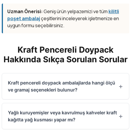
Uzman Önerisi:
Geniş ürün yelpazemizi ve tüm
kilitli
poşet ambalaj
çeşitlerini inceleyerek işletmenize en
uygun formu seçebilirsiniz.
Kraft Pencereli Doypack
Hakkında Sıkça Sorulan Sorular
Kraft pencereli doypack ambalajlarda hangi ölçü
ve gramaj seçenekleri bulunur?
Kategorimizde satışı yapılan kraft pencereli doypack
modellerimiz, ürün hacminize göre 50 gr, 100 gr, 250 gr,
Yağlı kuruyemişler veya kavrulmuş kahveler kraft
500 gr, 750 gr ve 1000 gr (1 kg) kapasite seçenekleriyle
kağıtta yağ kusması yapar mı?
sunulmaktadır. (Gramajlar standart toz gıdaya göre
hesaplanmıştır, iri taneli kuruyemiş veya çay gibi