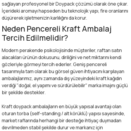
sağlayan profesyonel bir
Doypack
çözümü olarak öne çıkar.
İçerideki aromayı hapseden bu teknolojik yapı, fire oranlarını
düşürerek işletmenizin karlılığını da korur.
Neden Pencereli Kraft Ambalaj
Tercih Edilmelidir?
Modern perakende psikolojisinde müşteriler, raftan satın
alacakları ürünün dokusunu, diriliğini ve net miktarını kendi
gözleriyle görmeyi tercih ederler. Geniş pencereli
tasarımıyla tam olarak bu görsel güven ihtiyacını karşılayan
ambalajlarımız, aynı zamanda dış yüzeyindeki kraft kağıdın
verdiği "doğal, el yapımı ve sürdürülebilir" marka imajını güçlü
bir şekilde destekler.
Kraft doypack ambalajların en büyük yapısal avantajı olan
oturan torba (self-standing / alt körüklü) yapısı sayesinde,
market raflarında herhangi bir desteğe ihtiyaç duymadan
devrilmeden stabil şekilde durur ve markanız için