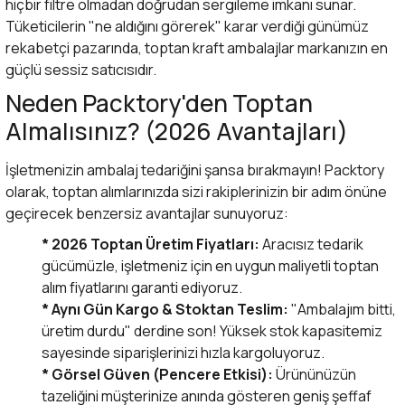
hiçbir filtre olmadan doğrudan sergileme imkanı sunar.
Tüketicilerin "ne aldığını görerek" karar verdiği günümüz
rekabetçi pazarında, toptan kraft ambalajlar markanızın en
güçlü sessiz satıcısıdır.
Neden Packtory'den Toptan
Almalısınız? (2026 Avantajları)
İşletmenizin ambalaj tedariğini şansa bırakmayın! Packtory
olarak, toptan alımlarınızda sizi rakiplerinizin bir adım önüne
geçirecek benzersiz avantajlar sunuyoruz:
* 2026 Toptan Üretim Fiyatları:
Aracısız tedarik
gücümüzle, işletmeniz için en uygun maliyetli toptan
alım fiyatlarını garanti ediyoruz.
* Aynı Gün Kargo & Stoktan Teslim:
"Ambalajım bitti,
üretim durdu" derdine son! Yüksek stok kapasitemiz
sayesinde siparişlerinizi hızla kargoluyoruz.
* Görsel Güven (Pencere Etkisi):
Ürününüzün
tazeliğini müşterinize anında gösteren geniş şeffaf