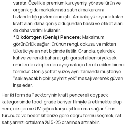
yaratır. Özellikle premium kuruyemiş, yöresel ürün ve
organik gıda markalarında satın alma kararını
hızlandırdığı gözlemlenmiştir. Ambalaj yüzeyinde kalan
kraft alanı daha geniş olduğundan baskı ve etiket alanı
da daha verimli kullanılır.
* Dikdörtgen (Geniş) Pencere:
Maksimum
görünürlük sağlar; ürünün rengi, dokusu ve miktarı
tüketiciye en net biçimde iletilir. Granola, çekirdek
kahve ve renkli baharat gibi görsel albenisi yüksek
ürünlerde rakiplerden ayrışmak için tercih edilen birinci
formdur. Geniş şeffaf yüzey aynı zamanda müşteriye
"saklayacak hiçbir şeyimiz yok" mesajı vererek güven
inşa eder.
Her iki form da Packtory'nin kraft pencereli doypack
kategorisinde food-grade bariyer filmiyle üretilmekte olup
nem, oksijen ve UV ışığına karşı eşit koruma sağlar. Ürün
türünüze ve hedef kitlenize göre doğru formu seçmek, raf
satışlarınızı ortalama %15-25 oranında artırabilir.