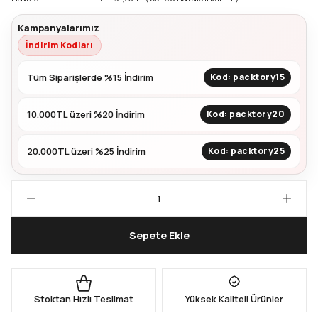
Kampanyalarımız
Kapları
Geri Dönüştürülebilir Doypack
İndirim Kodları
İçecek Doypack
Tüm Siparişlerde %15 İndirim
Kod: packtory15
10.000TL üzeri %20 İndirim
Kod: packtory20
20.000TL üzeri %25 İndirim
Kod: packtory25
Sepete Ekle
Stoktan Hızlı Teslimat
Yüksek Kaliteli Ürünler