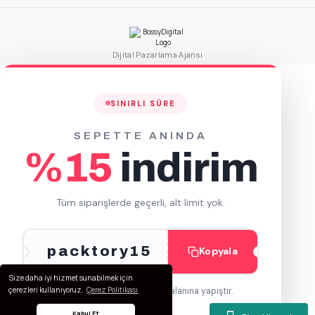
Ahşap Cutlery Set Çatal-Bıçak-Kraft Peçete
50 Adet
Dijital Pazarlama Ajansı
250 Adet
208,25 TL
833,00 TL
+ KDV
+ KDV
SINIRLI SÜRE
Sepete Ekle
SEPETTE ANINDA
%15
indirim
Tüm siparişlerde geçerli, alt limit yok.
packtory15
Kopyala
Size daha iyi hizmet sunabilmek için
çerezleri kullanıyoruz.
Çerez Politikası
Kodu ödeme adımında kupon alanına yapıştır.
Kabul Et