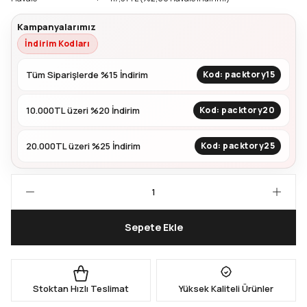
Kampanyalarımız
Kapları
Geri Dönüştürülebilir Doypack
İndirim Kodları
İçecek Doypack
Tüm Siparişlerde %15 İndirim
Kod: packtory15
10.000TL üzeri %20 İndirim
Kod: packtory20
20.000TL üzeri %25 İndirim
Kod: packtory25
Sepete Ekle
Stoktan Hızlı Teslimat
Yüksek Kaliteli Ürünler