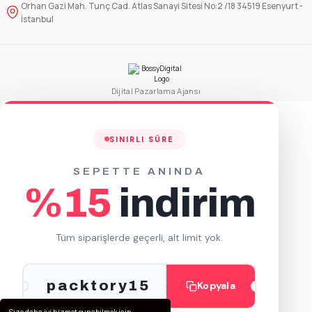
Orhan Gazi Mah. Tunç Cad. Atlas Sanayi Sitesi No:2 /18 34519 Esenyurt -
Sepete Ekle
İstanbul
PS Plastik Lux Şeffaf Tatlı Kaşığı (2,5gr)
100 Adet
Dijital Pazarlama Ajansı
2000 Adet
72,50 TL
1.161,72 TL
+ KDV
+ KDV
SINIRLI SÜRE
Sepete Ekle
SEPETTE ANINDA
%15
indirim
Tüm siparişlerde geçerli, alt limit yok.
packtory15
Kopyala
Size daha iyi hizmet sunabilmek için