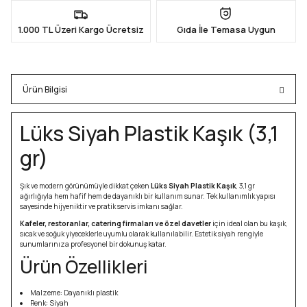
1.000 TL Üzeri Kargo Ücretsiz
Gıda İle Temasa Uygun
Ürün Bilgisi
Lüks Siyah Plastik Kaşık (3,1
gr)
Şık ve modern görünümüyle dikkat çeken
Lüks Siyah Plastik Kaşık
, 3,1 gr
ağırlığıyla hem hafif hem de dayanıklı bir kullanım sunar. Tek kullanımlık yapısı
sayesinde hijyeniktir ve pratik servis imkanı sağlar.
Kafeler, restoranlar, catering firmaları ve özel davetler
için ideal olan bu kaşık,
sıcak ve soğuk yiyeceklerle uyumlu olarak kullanılabilir. Estetik siyah rengiyle
sunumlarınıza profesyonel bir dokunuş katar.
Ürün Özellikleri
Malzeme: Dayanıklı plastik
Renk: Siyah