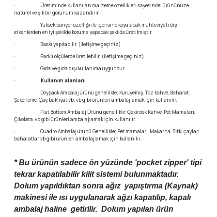
· Üretiminde kullanılan malzeme özellikleri sayesinde; ürününüze
natürel ve şık bir görünüm kazandırır.
· Yüksek bariyer özelliği ile içerisine koyulacak muhteviyatı dış
etkenlerden en iyi şekilde koruma yapacak şekilde üretilmiştir.
· Baskı yapılabilir. (iletişime geçiniz)
· Farklı ölçülerde üretilebilir. (iletişime geçiniz)
· Gıda ve gıda dışı kullanıma uygundur.
· Kullanım alanları:
· Doypack Ambalaj ürünü genellikle; Kuruyemiş, Toz kahve, Baharat,
Şekerleme, Çay, bakliyat vb. vb gibi ürünleri ambalajlamak için kullanılır.
· Flat Bottom Ambalaj Ürünü genellikle: Çekirdek Kahve, Pet Mamaları,
Çikolata, vb gibi ürünleri ambalajlamak için kullanılır.
· Quadro Ambalaj ürünü Genellikle; Pet mamaları, Makarna, Bitki çayları
baharatlar vb gibi ürünleri ambalajlamak için kullanılır.
* Bu ürünün sadece ön yüzünde 'pocket zipper' tipi
tekrar kapatılabilir kilit sistemi bulunmaktadır.
Dolum yapıldıktan sonra ağız yapıştırma (Kaynak)
makinesi ile ısı uygulanarak ağzı kapatılıp, kapalı
ambalaj haline getirilir. Dolum yapılan ürün