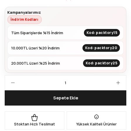
Kampanyalarımız
Kapları
Geri Dönüştürülebilir Doypack
İndirim Kodları
İçecek Doypack
Tüm Siparişlerde %15 İndirim
Kod: packtory15
10.000TL üzeri %20 İndirim
Kod: packtory20
20.000TL üzeri %25 İndirim
Kod: packtory25
Sepete Ekle
Stoktan Hızlı Teslimat
Yüksek Kaliteli Ürünler