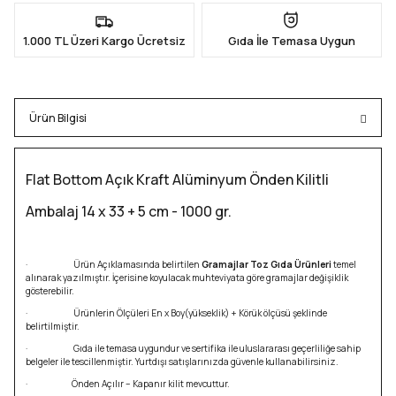
1.000 TL Üzeri Kargo Ücretsiz
Gıda İle Temasa Uygun
Ürün Bilgisi
Flat Bottom Açık Kraft Alüminyum Önden Kilitli
Ambalaj 14 x 33 + 5 cm - 1000 gr.
· Ürün Açıklamasında belirtilen
Gramajlar Toz Gıda Ürünleri
temel
alınarak yazılmıştır. İçerisine koyulacak muhteviyata göre gramajlar değişiklik
gösterebilir.
· Ürünlerin Ölçüleri En x Boy(yükseklik) + Körük ölçüsü şeklinde
belirtilmiştir.
· Gıda ile temasa uygundur ve sertifika ile uluslararası geçerliliğe sahip
belgeler ile tescillenmiştir. Yurtdışı satışlarınızda güvenle kullanabilirsiniz.
· Önden Açılır – Kapanır kilit mevcuttur.