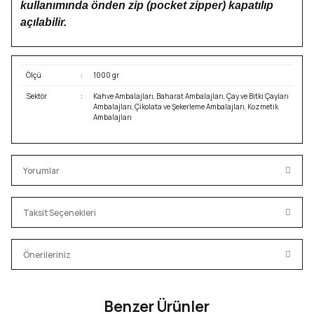
kullanımında önden zip (pocket zipper) kapatılıp
açılabilir.
Ölçü
:
1000 gr
Sektör
:
Kahve Ambalajları, Baharat Ambalajları, Çay ve Bitki Çayları
Ambalajları, Çikolata ve Şekerleme Ambalajları, Kozmetik
Ambalajları
Yorumlar
Taksit Seçenekleri
Bu ürüne ilk yorumu siz yapın!
Önerileriniz
Yorum Yaz
Bu ürünün fiyat bilgisi, resim, ürün açıklamalarında ve diğer
Benzer Ürünler
konularda yetersiz gördüğünüz noktaları öneri formunu