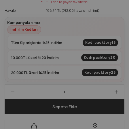
*18,11 TL den başlayan taksitlerle!
Havale
168,74 TL (%2,00 havale indirimi)
Kapları
Geri Dönüştürülebilir Doypack
Kampanyalarımız
İçecek Doypack
İndirim Kodları
Tüm Siparişlerde %15 İndirim
Kod: packtory15
10.000TL üzeri %20 İndirim
Kod: packtory20
20.000TL üzeri %25 İndirim
Kod: packtory25
Sepete Ekle