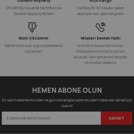
Güvenli Alışveriş
Hızlı Kargo
256 Bit SSL Güvenlik Sertifikası ile
Haftaiçi 16:00'a kadar gelen
Güvenli Alışveriş Sistemi
siparişler aynı gün kargoda!
Akıllı Çözümler
Müşteri Destek Hattı
Sektörünüze en uygun paketleme
Ürünler konusunda uzman,
çözümleri
ihtiyaçlarınıza hızlıca çözüm
bulacak, tam donanımlı Müşteri
Hizmetleri ekibimiz
HEMEN ABONE OLUN
En yeni haberlerimizden ve güncel kampanyalarımızdan haberdar olmak için
üye ol!
KAYDET