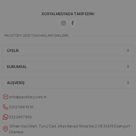
SOSYAL MEDYADA TAKİP EDİN!
PACKTORY 2025 TÜM HAKLARI SAKLIDIR.
ÜYELIK
KURUMSAL
ALIŞVERIŞ
info@packtory.com.tr
0212 568 10 10
5322897956
Orhan Gazi Mah. Tunç Cad. Atlas Sanayi Sitesi No:2 /18 34519 Esenyurt -
İstanbul