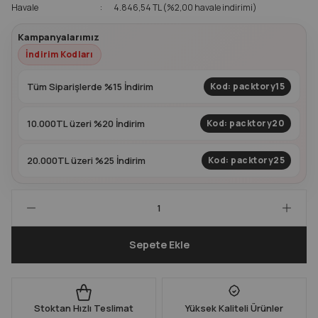
Havale
4.846,54 TL (%2,00 havale indirimi)
Kapları
Geri Dönüştürülebilir Doypack
Kampanyalarımız
İndirim Kodları
İçecek Doypack
Tüm Siparişlerde %15 İndirim
Kod: packtory15
10.000TL üzeri %20 İndirim
Kod: packtory20
20.000TL üzeri %25 İndirim
Kod: packtory25
Sepete Ekle
Stoktan Hızlı Teslimat
Yüksek Kaliteli Ürünler