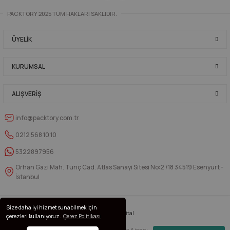
PACKTORY 2025 TÜM HAKLARI SAKLIDIR.
ÜYELIK
KURUMSAL
ALIŞVERIŞ
info@packtory.com.tr
0212 568 10 10
5322897956
Orhan Gazi Mah. Tunç Cad. Atlas Sanayi Sitesi No:2 /18 34519 Esenyurt -
İstanbul
Size daha iyi hizmet sunabilmek için
çerezleri kullanıyoruz.
Çerez Politikası
Dijital Pazarlama Ajansı