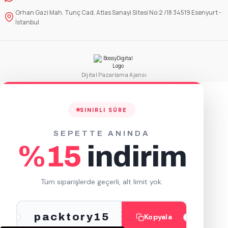
Orhan Gazi Mah. Tunç Cad. Atlas Sanayi Sitesi No:2 /18 34519 Esenyurt -
Sepete Ekle
İstanbul
Dikdörtgen Salata Kasesi Kraft (750 cc)
50 Adet
Dijital Pazarlama Ajansı
300 Adet
342,50 TL
1.646,73 TL
+ KDV
+ KDV
SINIRLI SÜRE
Sepete Ekle
SEPETTE ANINDA
%15
indirim
Tüm siparişlerde geçerli, alt limit yok.
packtory15
Kopyala