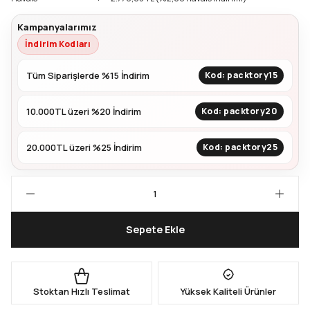
Kampanyalarımız
Kapları
Geri Dönüştürülebilir Doypack
İndirim Kodları
İçecek Doypack
Tüm Siparişlerde %15 İndirim
Kod: packtory15
10.000TL üzeri %20 İndirim
Kod: packtory20
20.000TL üzeri %25 İndirim
Kod: packtory25
Sepete Ekle
Stoktan Hızlı Teslimat
Yüksek Kaliteli Ürünler