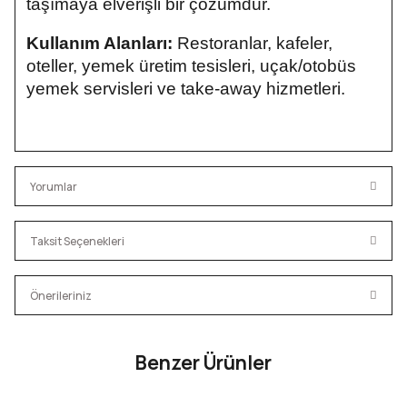
taşımaya elverişli bir çözümdür.
Kullanım Alanları:
Restoranlar, kafeler,
oteller, yemek üretim tesisleri, uçak/otobüs
yemek servisleri ve take-away hizmetleri.
Yorumlar
Taksit Seçenekleri
Bu ürüne ilk yorumu siz yapın!
Önerileriniz
Yorum Yaz
Bu ürünün fiyat bilgisi, resim, ürün açıklamalarında ve diğer
Benzer Ürünler
konularda yetersiz gördüğünüz noktaları öneri formunu
kullanarak tarafımıza iletebilirsiniz.
Salata Sosu 10gr
Stick Şeker 2*10cm (3gr)
Görüş ve önerileriniz için teşekkür ederiz.