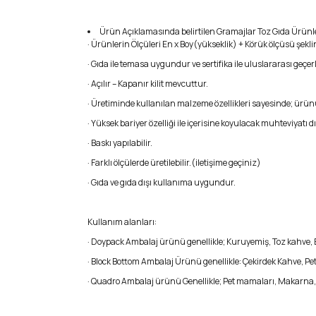
Ürün Açıklamasında belirtilen Gramajlar Toz Gıda Ürünleri
· Ürünlerin Ölçüleri En x Boy(yükseklik) + Körük ölçüsü şeklind
· Gıda ile temasa uygundur ve sertifika ile uluslararası geçerli
· Açılır – Kapanır kilit mevcuttur.
· Üretiminde kullanılan malzeme özellikleri sayesinde; ürü
· Yüksek bariyer özelliği ile içerisine koyulacak muhteviyatı d
· Baskı yapılabilir.
· Farklı ölçülerde üretilebilir.(iletişime geçiniz)
· Gıda ve gıda dışı kullanıma uygundur.
Kullanım alanları:
· Doypack Ambalaj ürünü genellikle; Kuruyemiş, Toz kahve, Ba
· Block Bottom Ambalaj Ürünü genellikle: Çekirdek Kahve, Pet 
· Quadro Ambalaj ürünü Genellikle; Pet mamaları, Makarna, Bi