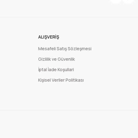
 13x22,5+3,5 cm-250 gr.
1.000 Adet
3.716,72 TL
ALIŞVERIŞ
+ KDV
Mesafeli Satış Sözleşmesi
Gizlilik ve Güvenlik
İptal İade Koşullari
 Kilitli Ambalaj 14x33+5 cm-1000 gr
Kişisel Veriler Politikası
500 Adet
10.800,00 TL
+ KDV