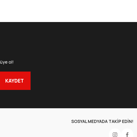
-1000 gr.
üye ol!
+5 cm-1000 gr.
KAYDET
det
86 TL
DV
SOSYAL MEDYADA TAKİP EDİN!