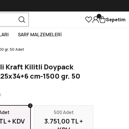
Sepetim
LARI
SARF MALZEMELERİ
00 gr. 50 Adet
i Kraft Kilitli Doypack
 25x34+6 cm-1500 gr. 50
0
Adet
500 Adet
TL + KDV
3.751,00 TL +