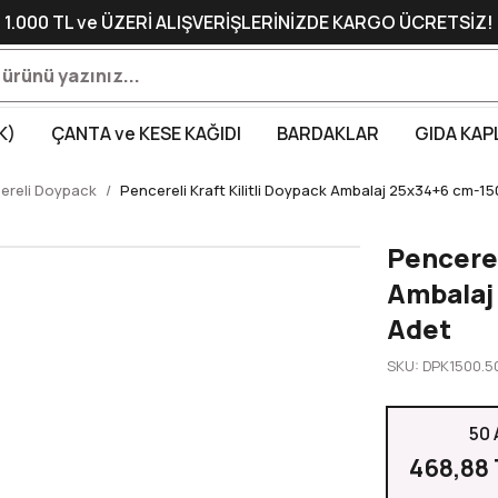
1.000 TL ve ÜZERİ ALIŞVERİŞLERİNİZDE KARGO ÜCRETSİZ!
K)
ÇANTA ve KESE KAĞIDI
BARDAKLAR
GIDA KAP
ereli Doypack
Pencereli Kraft Kilitli Doypack Ambalaj 25x34+6 cm-15
Pencerel
Ambalaj
Adet
SKU: DPK1500.5
50 
468,88 