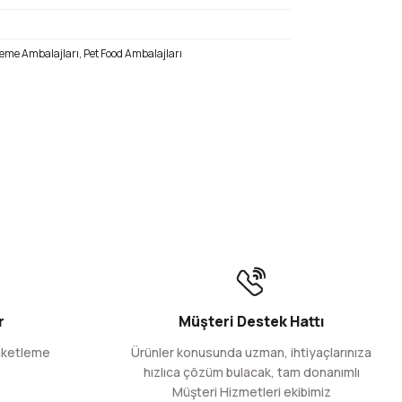
leme Ambalajları, Pet Food Ambalajları
tarafımıza iletebilirsiniz.
00 gr.
r
Müşteri Destek Hattı
aketleme
Ürünler konusunda uzman, ihtiyaçlarınıza
hızlıca çözüm bulacak, tam donanımlı
Müşteri Hizmetleri ekibimiz