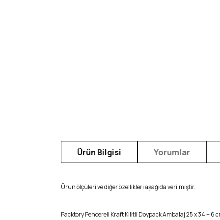
Ürün Bilgisi
Yorumlar
Ürün ölçüleri ve diğer özellikleri aşağıda verilmiştir.
Packtory Pencereli Kraft Kilitli Doypack Ambalaj 25 x 34 + 6 c