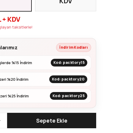
KDV
L + KDV
şlayan taksitlerle!
larımız
İndirim Kodları
lerde %15 İndirim
Kod: packtory15
zeri %20 İndirim
Kod: packtory20
zeri %25 İndirim
Kod: packtory25
Sepete Ekle