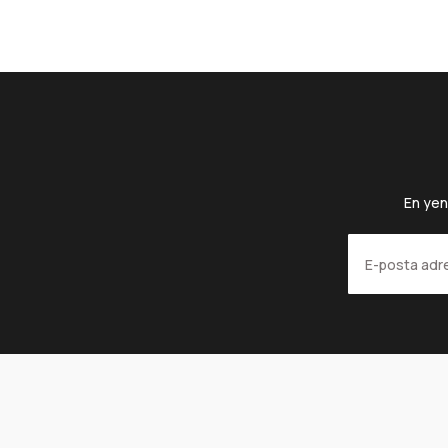
Pencereli Kraft Kilitli Doypack Ambalaj 13x22,5+3,5 cm-250
50 Adet
1350 Adet
229,10 TL
4.948,60 TL
+ KDV
+ KDV
Sepete Ekle
En yen
Pencereli Kraft Kilitli Doypack Ambalaj 11x18,5+3,5 cm-100 
50 Adet
2000 Adet
173,93 TL
5.566,00 TL
+ KDV
+ KDV
Sepete Ekle