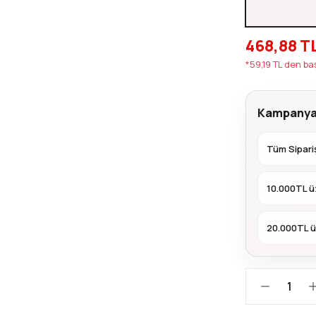
468,88 T
*59,19 TL den ba
Kampanya
Tüm Sipariş
10.000TL ü
20.000TL ü