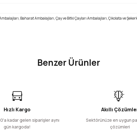
balajları, Baharat Ambalajları, Çay ve Bitki Çayları Ambalajları, Çikolata ve Şeker
ve diğer konularda yetersiz gördüğünüz noktaları öneri formunu kullanarak 
Bu ürüne ilk yorumu siz yapın!
Benzer Ürünler
Yorum Yaz
r.
Pencereli Kraft Kilitli Doypack Ambalaj 16x27+4cm-5
50 Adet
1.000 Adet
366,78 TL
5.868,50 TL
Hızlı Kargo
Akıllı Çözümle
+ KDV
+ KDV
0'a kadar gelen siparişler aynı
Sektörünüze en uygun p
gün kargoda!
çözümleri
Sepete Ekle