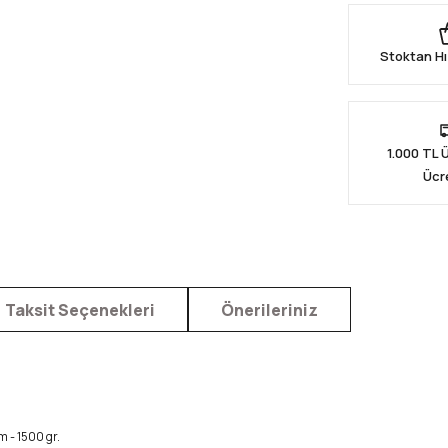
Stoktan Hı
1.000 TL 
Ücr
Taksit Seçenekleri
Önerileriniz
m - 1500 gr.