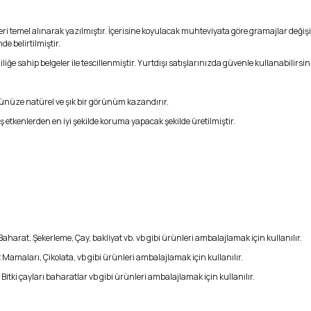
 temel alınarak yazılmıştır. İçerisine koyulacak muhteviyata göre gramajlar değişikl
e belirtilmiştir.
liğe sahip belgeler ile tescillenmiştir. Yurtdışı satışlarınızda güvenle kullanabilirsin
nünüze natürel ve şık bir görünüm kazandırır.
ış etkenlerden en iyi şekilde koruma yapacak şekilde üretilmiştir.
harat, Şekerleme, Çay, bakliyat vb. vb gibi ürünleri ambalajlamak için kullanılır.
Mamaları, Çikolata, vb gibi ürünleri ambalajlamak için kullanılır.
tki çayları baharatlar vb gibi ürünleri ambalajlamak için kullanılır.