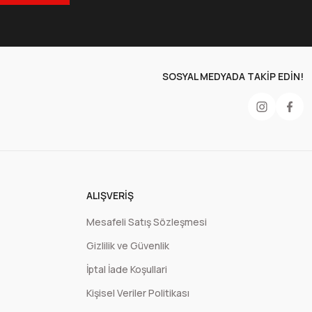
SOSYAL MEDYADA TAKİP EDİN!
Mikrodalga Sıcak Yemek Kabı 1000cc
50 Adet
500 Adet
544,38 TL
4.750,00 TL
ALIŞVERIŞ
+ KDV
+ KDV
Mesafeli Satış Sözleşmesi
Gizlilik ve Güvenlik
Sepete Ekle
İptal İade Koşullari
Kişisel Veriler Politikası