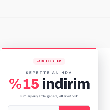
50 Adet
200 Adet
615,62 TL
1.970,00 TL
+ KDV
+ KDV
Sepete Ekle
SINIRLI SÜRE
SEPETTE ANINDA
%15
indirim
Tüm siparişlerde geçerli, alt limit yok.