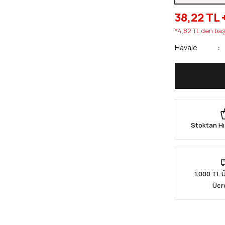
38,22 TL 
*4,82 TL den baş
Havale
Stoktan Hı
1.000 TL 
Ücr