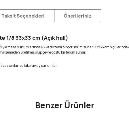
Taksit Seçenekleri
Önerileriniz
e 1/8 33x33 cm (Açık hali)
 şekliyle masa sunumlarında şık ve düzenli bir görünüm sunar. 33x33 cm ölçülerindeki
malzemeden üretilmiş olup çevre dostu bir tercih sunar.
organizasyonları ve take-away sunumlar.
ve diğer konularda yetersiz gördüğünüz noktaları öneri formunu kullanarak 
Bu ürüne ilk yorumu siz yapın!
Benzer Ürünler
Yorum Yaz
hali)
Çift Kat Beyaz Garson Katlama Peçete 1/8 33x33 