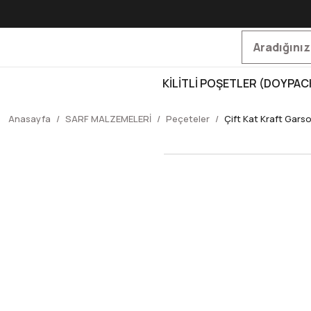
KİLİTLİ POŞETLER (DOYPAC
Anasayfa
SARF MALZEMELERİ
Peçeteler
Çift Kat Kraft Gars