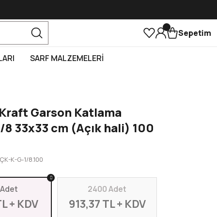
Sepetim
LARI
SARF MALZEMELERİ
 Kraft Garson Katlama
/8 33x33 cm (Açık hali) 100
ÇK-K-G-1/8.100
 Adet
2400 Adet
TL + KDV
913,37 TL + KDV