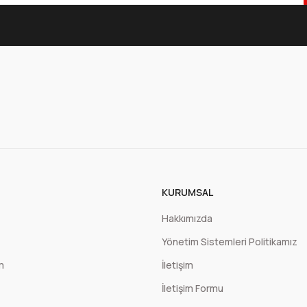
100 Adet
1200 Adet
122,02 TL
1.169,13 TL
+ KDV
+ KDV
Sepete Ekle
Çift Kat Kırmızı Cepli Peçete 1/8 40x40 cm (Açık hali)
50 Adet
1200 Adet
122,50 TL
2.934,12 TL
KURUMSAL
+ KDV
+ KDV
Hakkımızda
Yönetim Sistemleri Politikamız
Sepete Ekle
m
İletişim
İletişim Formu