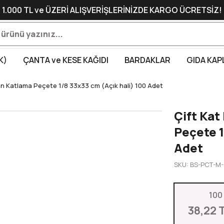
1.000 TL ve ÜZERİ ALIŞVERİŞLERİNİZDE KARGO ÜCRETSİZ!
K)
ÇANTA ve KESE KAĞIDI
BARDAKLAR
GIDA KAP
on Katlama Peçete 1/8 33x33 cm (Açık hali) 100 Adet
Çift Kat
Peçete 1
Adet
SKU: BS-PCT-M-
100
38,22 