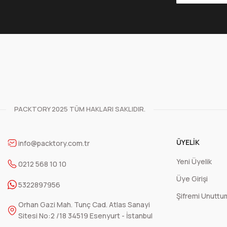
50 Adet
1200 Adet
48,52 TL
1.169,13 TL
+ KDV
+ KDV
Sepete Ekle
Çift Kat Siyah Cepli Peçete 1/8 40x40 cm(Açık hali)
PACKTORY 2025 TÜM HAKLARI SAKLIDIR.
50 Adet
1200 Adet
122,50 TL
2.934,12 TL
ÜYELIK
info@packtory.com.tr
+ KDV
+ KDV
Yeni Üyelik
0212 568 10 10
Üye Girişi
Sepete Ekle
5322897956
Şifremi Unuttu
Orhan Gazi Mah. Tunç Cad. Atlas Sanayi
Mikrodalga Bölmesiz Sıcak Yemek Kabı
Sitesi No:2 /18 34519 Esenyurt - İstanbul