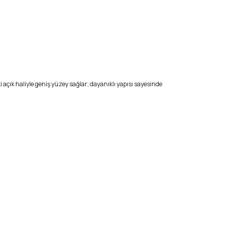
 açık haliyle geniş yüzey sağlar; dayanıklı yapısı sayesinde
tarafımıza iletebilirsiniz.
cm (Açık hali)