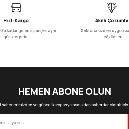
100 Adet
1200
51,93 TL
623,
Hızlı Kargo
Akıllı Çözümle
+ KDV
+ 
0'a kadar gelen siparişler aynı
Sektörünüze en uygun p
gün kargoda!
çözümleri
Sepete Ekle
Gönder
ali)
Çift Kat Kırmızı Garson Katlama Peçete 1/8 33x33 
100 Adet
1200 
171,02 TL
2.054,
+ KDV
+ K
HEMEN ABONE OLUN
Sepete Ekle
i haberlerimizden ve güncel kampanyalarımızdan haberdar olmak için 
Çift Kat Beyaz Garson Katlama Peçete 1/8 40x40 cm (Açık h