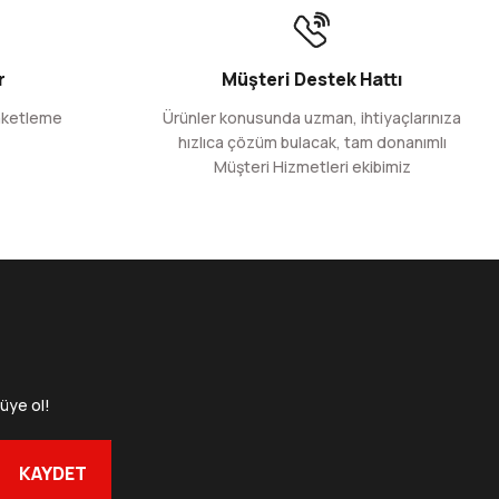
 Adet
77 TL
r
Müşteri Destek Hattı
KDV
aketleme
Ürünler konusunda uzman, ihtiyaçlarınıza
hızlıca çözüm bulacak, tam donanımlı
Müşteri Hizmetleri ekibimiz
cm (Açık Hali)
Adet
08 TL
DV
üye ol!
ali)
KAYDET