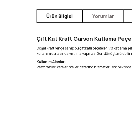
Ürün Bilgisi
Yorumlar
Çift Kat Kraft Garson Katlama Peçet
Doğal kraft renge sahip bu çift katlı peçeteler, 1/8 katlama
kullanım esnasında yırtılma yapmaz. Geri dönüştürülebilir 
Kullanım Alanları:
Restoranlar, kafeler, oteller, catering hizmetleri, etkinlik 
Bu ürünün fiyat bilgisi, resim, ürün açıklamalarında 
Görüş ve önerileriniz için teşekkür ederiz.
Ürün resmi kalitesiz, bozuk veya görüntülenemiyor.
Ürün açıklamasında eksik bilgiler bulunuyor.
Çift Kat Beyaz Garson Katlama Peçete 1/8 24x24 cm (Açık 
Ürün bilgilerinde hatalar bulunuyor.