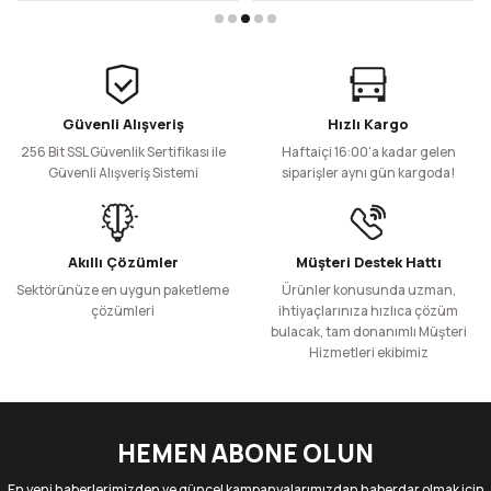
Gönder
Güvenli Alışveriş
Hızlı Kargo
256 Bit SSL Güvenlik Sertifikası ile
Haftaiçi 16:00'a kadar gelen
Güvenli Alışveriş Sistemi
siparişler aynı gün kargoda!
Akıllı Çözümler
Müşteri Destek Hattı
Sektörünüze en uygun paketleme
Ürünler konusunda uzman,
çözümleri
ihtiyaçlarınıza hızlıca çözüm
bulacak, tam donanımlı Müşteri
Hizmetleri ekibimiz
HEMEN ABONE OLUN
En yeni haberlerimizden ve güncel kampanyalarımızdan haberdar olmak için