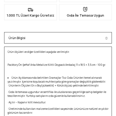
1.000 TL Üzeri Kargo Ücretsiz
Gıda İle Temasa Uygun
Ürün Bilgisi
Ürün ölçüleri ve diğer özellikleri aşağıda verilmiştir.
Packtory Ön Şeffaf Arka Metalize Kilitli Doypack Ambalaj 11 x 18,5 + 3,5 cm - 100 gr.
Ürün Açıklamasında belirtilen Gramajlar Toz Gıda Ürünleri temel alınarak
yazılmıştır. İçerisine koyulacak muhteviyata göre gramajlar değişiklik gösterebilir.
· Ürünlerin Ölçüleri En x Boy(yükseklik) + Körük ölçüsü şeklinde belirtilmiştir.
· Gıda ile temasa uygundur ve sertifika ile uluslararası geçerliliğe sahip belgeler ile
tescillenmiştir. Yurtdışı satışlarınızda güvenle kullanabilirsiniz.
· Açılır – Kapanır kilit mevcuttur.
· Üretiminde kullanılan malzeme özellikleri sayesinde; ürününüze natürel ve şık bir
görünüm kazandırır.