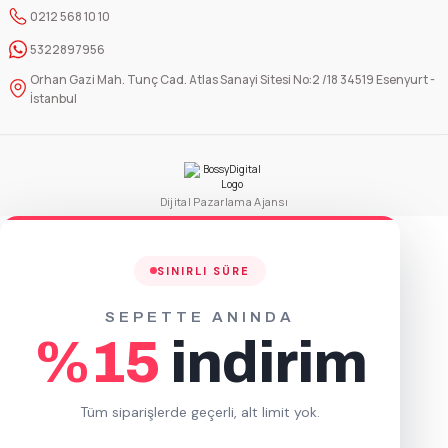
0212 568 10 10
5322897956
Orhan Gazi Mah. Tunç Cad. Atlas Sanayi Sitesi No:2 /18 34519 Esenyurt -
İstanbul
Dijital Pazarlama Ajansı
SINIRLI SÜRE
SEPETTE ANINDA
%15
indirim
Tüm siparişlerde geçerli, alt limit yok.