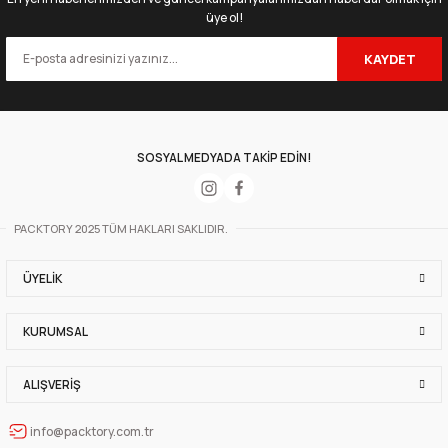
üye ol!
KAYDET
SOSYAL MEDYADA TAKİP EDİN!
PACKTORY 2025 TÜM HAKLARI SAKLIDIR.
ÜYELIK
KURUMSAL
ALIŞVERIŞ
info@packtory.com.tr