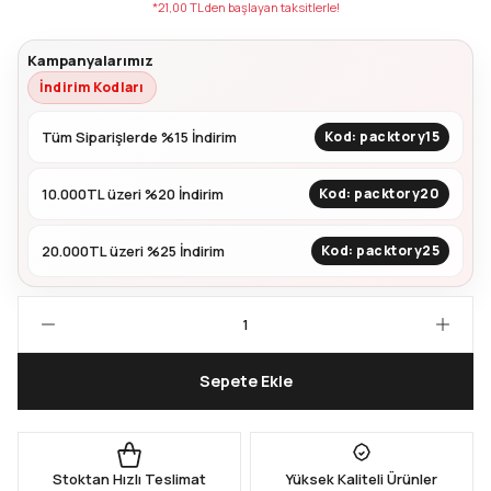
*21,00 TL den başlayan taksitlerle!
Kapları
Geri Dönüştürülebilir Doypack
Kampanyalarımız
İndirim Kodları
İçecek Doypack
Tüm Siparişlerde %15 İndirim
Kod: packtory15
10.000TL üzeri %20 İndirim
Kod: packtory20
20.000TL üzeri %25 İndirim
Kod: packtory25
Sepete Ekle
Stoktan Hızlı Teslimat
Yüksek Kaliteli Ürünler