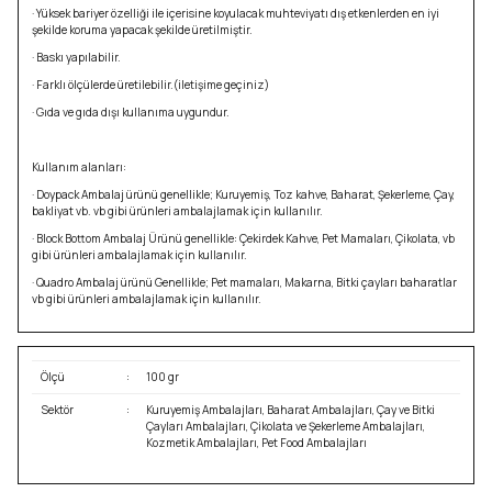
· Yüksek bariyer özelliği ile içerisine koyulacak muhteviyatı dış etkenlerden en iyi
şekilde koruma yapacak şekilde üretilmiştir.
· Baskı yapılabilir.
· Farklı ölçülerde üretilebilir.(iletişime geçiniz)
· Gıda ve gıda dışı kullanıma uygundur.
Kullanım alanları:
· Doypack Ambalaj ürünü genellikle; Kuruyemiş, Toz kahve, Baharat, Şekerleme, Çay,
bakliyat vb. vb gibi ürünleri ambalajlamak için kullanılır.
· Block Bottom Ambalaj Ürünü genellikle: Çekirdek Kahve, Pet Mamaları, Çikolata, vb
gibi ürünleri ambalajlamak için kullanılır.
· Quadro Ambalaj ürünü Genellikle; Pet mamaları, Makarna, Bitki çayları baharatlar
vb gibi ürünleri ambalajlamak için kullanılır.
Ölçü
:
100 gr
Sektör
:
Kuruyemiş Ambalajları, Baharat Ambalajları, Çay ve Bitki
Çayları Ambalajları, Çikolata ve Şekerleme Ambalajları,
Kozmetik Ambalajları, Pet Food Ambalajları