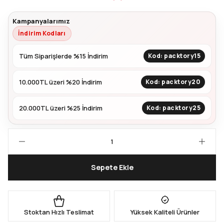
Kampanyalarımız
Kapları
Geri Dönüştürülebilir Doypack
İndirim Kodları
İçecek Doypack
Tüm Siparişlerde %15 İndirim
Kod: packtory15
10.000TL üzeri %20 İndirim
Kod: packtory20
20.000TL üzeri %25 İndirim
Kod: packtory25
Sepete Ekle
Stoktan Hızlı Teslimat
Yüksek Kaliteli Ürünler