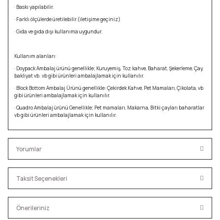
· Baskı yapılabilir.
· Farklı ölçülerde üretilebilir.(iletişime geçiniz)
· Gıda ve gıda dışı kullanıma uygundur.
Kullanım alanları:
· Doypack Ambalaj ürünü genellikle; Kuruyemiş, Toz kahve, Baharat, Şekerleme, Çay,
bakliyat vb. vb gibi ürünleri ambalajlamak için kullanılır.
· Block Bottom Ambalaj Ürünü genellikle: Çekirdek Kahve, Pet Mamaları, Çikolata, vb
gibi ürünleri ambalajlamak için kullanılır.
· Quadro Ambalaj ürünü Genellikle; Pet mamaları, Makarna, Bitki çayları baharatlar
vb gibi ürünleri ambalajlamak için kullanılır.
Yorumlar
Taksit Seçenekleri
Bu ürüne ilk yorumu siz yapın!
Önerileriniz