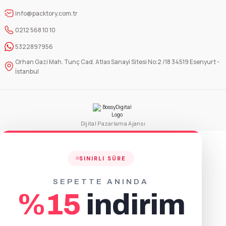
info@packtory.com.tr
50 Adet
1.000 Adet
0212 568 10 10
364,40 TL
5.830,53 TL
+ KDV
+ KDV
5322897956
Orhan Gazi Mah. Tunç Cad. Atlas Sanayi Sitesi No:2 /18 34519 Esenyurt -
Sepete Ekle
İstanbul
Mat Turuncu Metalize Kilitli Doypack Ambalaj 16x27+4 cm-500 gr.
50 Adet
Dijital Pazarlama Ajansı
1.000 Adet
364,40 TL
5.830,53 TL
+ KDV
+ KDV
SINIRLI SÜRE
Sepete Ekle
SEPETTE ANINDA
Mat Yeşil Metalize Kilitli Doypack Ambalaj 16x27+4 cm-500 gr
%15
indirim
50 Adet
1.000 Adet