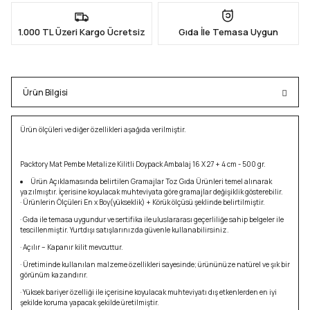
1.000 TL Üzeri Kargo Ücretsiz
Gıda İle Temasa Uygun
Ürün Bilgisi
Ürün ölçüleri ve diğer özellikleri aşağıda verilmiştir.
Packtory Mat Pembe Metalize Kilitli Doypack Ambalaj 16 X 27 + 4 cm - 500 gr.
Ürün Açıklamasında belirtilen Gramajlar Toz Gıda Ürünleri temel alınarak
yazılmıştır. İçerisine koyulacak muhteviyata göre gramajlar değişiklik gösterebilir.
· Ürünlerin Ölçüleri En x Boy(yükseklik) + Körük ölçüsü şeklinde belirtilmiştir.
· Gıda ile temasa uygundur ve sertifika ile uluslararası geçerliliğe sahip belgeler ile
tescillenmiştir. Yurtdışı satışlarınızda güvenle kullanabilirsiniz.
· Açılır – Kapanır kilit mevcuttur.
· Üretiminde kullanılan malzeme özellikleri sayesinde; ürününüze natürel ve şık bir
görünüm kazandırır.
· Yüksek bariyer özelliği ile içerisine koyulacak muhteviyatı dış etkenlerden en iyi
şekilde koruma yapacak şekilde üretilmiştir.