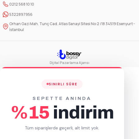
1450 Adet
850 Adet
0212 568 10 10
984,65 TL
1.029,00 TL
+ KDV
+ KDV
5322897956
Orhan Gazi Mah. Tunç Cad. Atlas Sanayi Sitesi No:2 /18 34519 Esenyurt -
Sepete Ekle
Sepete Ekle
İstanbul
Pencereli Kese Kağıdı 25x37x6cm (Körük)
550 Adet
Dijital Pazarlama Ajansı
1.096,61 TL
+ KDV
SINIRLI SÜRE
Sepete Ekle
SEPETTE ANINDA
Kese Kağıdı 25x37x7cm (Körük)
%15
indirim
500 Adet
Tüm siparişlerde geçerli, alt limit yok.
1.014,78 TL
+ KDV