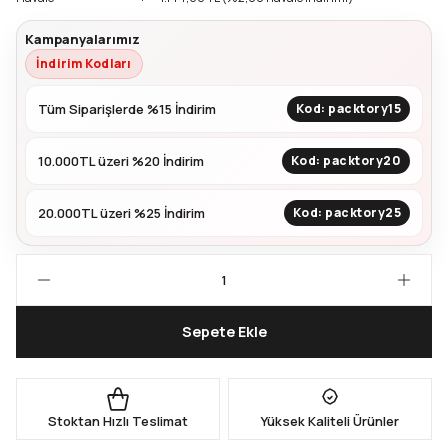
Kampanyalarımız
Kapları
Geri Dönüştürülebilir Doypack
İndirim Kodları
İçecek Doypack
Tüm Siparişlerde %15 İndirim
Kod: packtory15
10.000TL üzeri %20 İndirim
Kod: packtory20
20.000TL üzeri %25 İndirim
Kod: packtory25
Sepete Ekle
Stoktan Hızlı Teslimat
Yüksek Kaliteli Ürünler