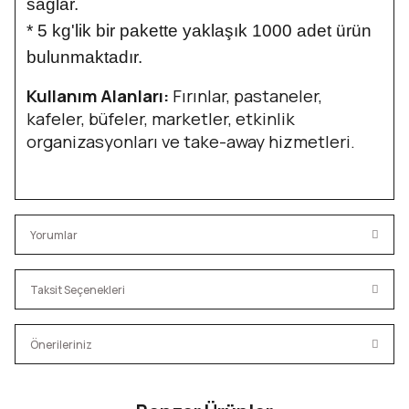
sağlar.
*
5 kg'lik bir pakette yaklaşık 1000 adet ürün
bulunmaktadır.
Kullanım Alanları:
Fırınlar, pastaneler,
kafeler, büfeler, marketler, etkinlik
organizasyonları ve take-away hizmetleri.
Yorumlar
Taksit Seçenekleri
Bu ürüne ilk yorumu siz yapın!
Önerileriniz
Yorum Yaz
Bu ürünün fiyat bilgisi, resim, ürün açıklamalarında ve diğer