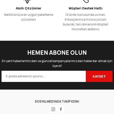
Bu ürüne benzer farklı alternatifler olmalı.
Kağıt Çanta Burgu Saplı 18x24x8cm(Körük) - Kraft
Akıllı Çözümler
Müşteri Destek Hattı
Sektörünüze en uygun paketleme
Ürünler konusunda uzman,
çözümleri
ihtiyaçlarınıza hızlıca çözüm
bulacak, tam donanımlı Müşteri
25 Adet
250 Adet
Hizmetleri ekibimiz
114,17 TL
912,38 TL
Gönder
+ KDV
+ KDV
Sepete Ekle
HEMEN ABONE OLUN
Kağıt Çanta Burgu Saplı 18x24x8cm(Körük) - Siyah
En yeni haberlerimizden ve güncel kampanyalarımızdan haberdar olmak için
üye ol!
KAYDET
25 Adet
250 Adet
146,02 TL
1.166,68 TL
+ KDV
+ KDV
Sepete Ekle
SOSYAL MEDYADA TAKİP EDİN!
Kağıt Çanta Burgu Saplı 25x31x12cm(Körük) - Beyaz