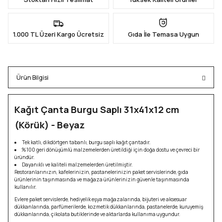
1.000 TL Üzeri Kargo Ücretsiz
Gıda İle Temasa Uygun
Ürün Bilgisi
Kağıt Çanta Burgu Saplı 31x41x12 cm
(Körük) - Beyaz
Tek katlı, dikdörtgen tabanlı, burgu saplı kağıt çantadır.
%100 geri dönüşümlü malzemelerden üretildiği için doğa dostu ve çevreci bir
üründür.
Dayanıklı ve kaliteli malzemelerden üretilmiştir.
Restoranlarınızın, kafelerinizin, pastanelerinizin paket servislerinde, gıda
ürünlerinin taşınmasında ve mağaza ürünlerinizin güvenle taşınmasında
kullanılır.
Evlere paket servislerde, hediyelik eşya mağazalarında, bijuteri ve aksesuar
dükkanlarında, parfümerilerde, kozmetik dükkanlarında, pastanelerde, kuruyemiş
dükkanlarında, çikolata butiklerinde ve aktarlarda kullanıma uygundur.