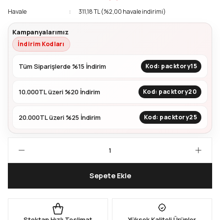
Havale
311,18 TL (%2,00 havale indirimi)
Kapları
Geri Dönüştürülebilir Doypack
Kampanyalarımız
İndirim Kodları
İçecek Doypack
Tüm Siparişlerde %15 İndirim
Kod: packtory15
10.000TL üzeri %20 İndirim
Kod: packtory20
20.000TL üzeri %25 İndirim
Kod: packtory25
Sepete Ekle
Stoktan Hızlı Teslimat
Yüksek Kaliteli Ürünler