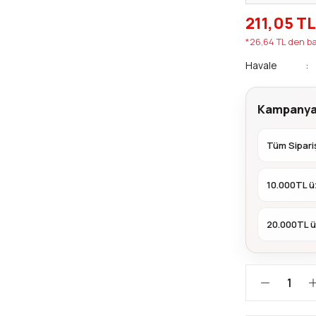
211,05 TL
*26,64 TL den ba
Havale
Kampanya
Tüm Sipariş
10.000TL ü
20.000TL ü