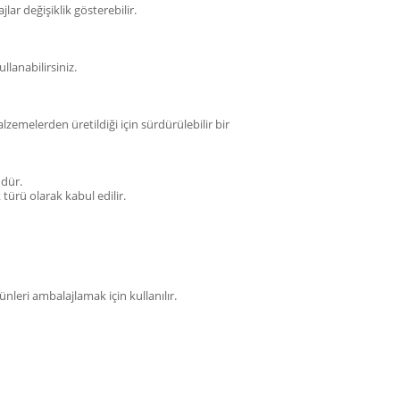
ar değişiklik gösterebilir.
llanabilirsiniz.
emelerden üretildiği için sürdürülebilir bir
ndür.
türü olarak kabul edilir.
nleri ambalajlamak için kullanılır.
tarafımıza iletebilirsiniz.