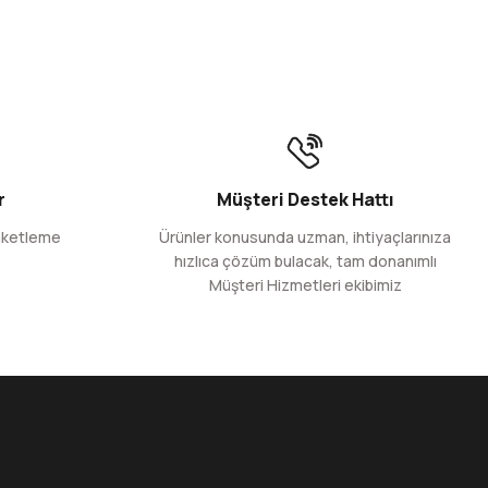
k Ambalaj 295x350 mm-Beyaz
r
Müşteri Destek Hattı
aketleme
Ürünler konusunda uzman, ihtiyaçlarınıza
hızlıca çözüm bulacak, tam donanımlı
Müşteri Hizmetleri ekibimiz
cm-50 gr.