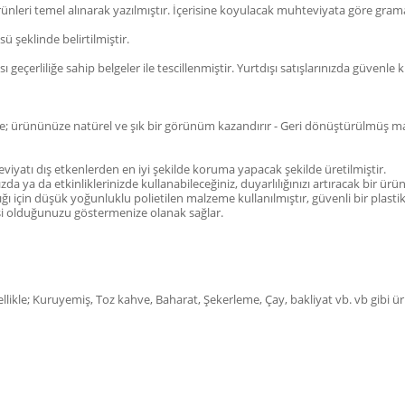
nleri temel alınarak yazılmıştır. İçerisine koyulacak muhteviyata göre gramajl
ü şeklinde belirtilmiştir.
 geçerliliğe sahip belgeler ile tescillenmiştir. Yurtdışı satışlarınızda güvenle ku
de; ürününüze natürel ve şık bir görünüm kazandırır - Geri dönüştürülmüş malz
teviyatı dış etkenlerden en iyi şekilde koruma yapacak şekilde üretilmiştir.
da ya da etkinliklerinizde kullanabileceğiniz, duyarlılığınızı artıracak bir ürü
 için düşük yoğunluklu polietilen malzeme kullanılmıştır, güvenli bir plastik 
işi olduğunuzu göstermenize olanak sağlar.
ikle; Kuruyemiş, Toz kahve, Baharat, Şekerleme, Çay, bakliyat vb. vb gibi ürü
ve diğer konularda yetersiz gördüğünüz noktaları öneri formunu kullanarak 
Bu ürüne ilk yorumu siz yapın!