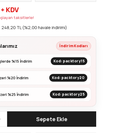
 + KDV
şlayan taksitlerle!
248,20 TL (%2,00 havale indirimi)
larımız
İndirim Kodları
lerde %15 İndirim
Kod: packtory15
zeri %20 İndirim
Kod: packtory20
zeri %25 İndirim
Kod: packtory25
Sepete Ekle