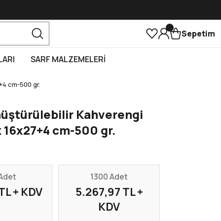
Sepetim
LARI
SARF MALZEMELERİ
+4 cm-500 gr.
üştürülebilir Kahverengi
 16x27+4 cm-500 gr.
Adet
1300 Adet
TL + KDV
5.267,97 TL +
KDV