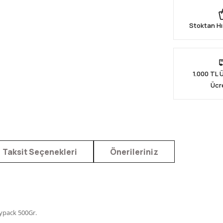
Stoktan Hı
1.000 TL 
Ücr
Taksit Seçenekleri
Önerileriniz
oypack 500Gr.