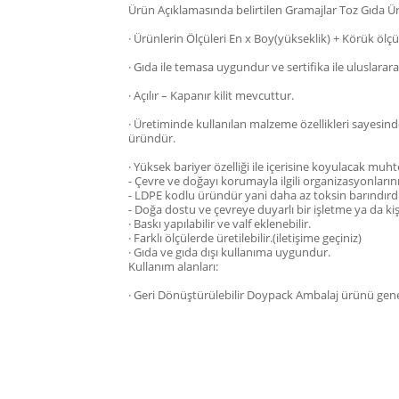
Ürün Açıklamasında belirtilen Gramajlar Toz Gıda Ürü
· Ürünlerin Ölçüleri En x Boy(yükseklik) + Körük ölçüs
· Gıda ile temasa uygundur ve sertifika ile uluslararası
· Açılır – Kapanır kilit mevcuttur.
· Üretiminde kullanılan malzeme özellikleri sayesin
üründür.
· Yüksek bariyer özelliği ile içerisine koyulacak muh
- Çevre ve doğayı korumayla ilgili organizasyonlarınız
- LDPE kodlu üründür yani daha az toksin barındırdığı
- Doğa dostu ve çevreye duyarlı bir işletme ya da k
· Baskı yapılabilir ve valf eklenebilir.
· Farklı ölçülerde üretilebilir.(iletişime geçiniz)
· Gıda ve gıda dışı kullanıma uygundur.
Kullanım alanları:
· Geri Dönüştürülebilir Doypack Ambalaj ürünü genell
Bu ürünün fiyat bilgisi, resim, ürün açıklamalarında 
Görüş ve önerileriniz için teşekkür ederiz.