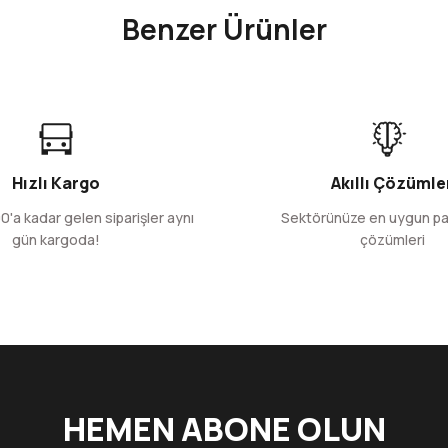
Benzer Ürünler
Yorum Yaz
0 mm-Kırmızı
Yandan Kapaklı Yüksek Korumalı Doypac
60 Adet
1.609,98 TL
Hızlı Kargo
Akıllı Çözümle
+ KDV
0'a kadar gelen siparişler aynı
Sektörünüze en uygun p
gün kargoda!
çözümleri
Sepete Ekle
Gönder
0 gr.
Şeffaf Kilitli Düz kesim Doypack Ambalaj 10x15+3 
50 Adet
2500 Adet
82,53 TL
3.301,63 TL
+ KDV
+ KDV
HEMEN ABONE OLUN