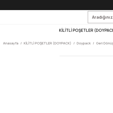
KİLİTLİ POŞETLER (DOYPAC
Anasayfa
KİLİTLİ POŞETLER (DOYPACK)
Doypack
Geri Dönüş