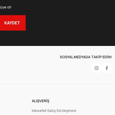
üye ol!
m Kilitli Doypack Ambalaj 16x27+4 cm-500 gr
KAYDET
50 Adet
1.000 Adet
07,62 TL
6.521,90 TL
+ KDV
+ KDV
SOSYAL MEDYADA TAKİP EDİN!
Sepete Ekle
500 gr
ALIŞVERIŞ
Mesafeli Satış Sözleşmesi