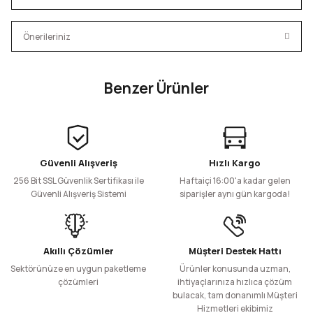
Bu ürüne ilk yorumu siz yapın!
Önerileriniz
Yorum Yaz
Bu ürünün fiyat bilgisi, resim, ürün açıklamalarında ve diğer
Benzer Ürünler
konularda yetersiz gördüğünüz noktaları öneri formunu
kullanarak tarafımıza iletebilirsiniz.
PET Sos Kabı - 20cc
PET Sos Kabı - 30cc
Görüş ve önerileriniz için teşekkür ederiz.
Ürün resmi kalitesiz, bozuk veya görüntülenemiyor.
Güvenli Alışveriş
Hızlı Kargo
1.000 Adet
1.000 Adet
Ürün açıklamasında eksik bilgiler bulunuyor.
672,00 TL
840,00 TL
256 Bit SSL Güvenlik Sertifikası ile
Haftaiçi 16:00'a kadar gelen
+ KDV
+ KDV
Ürün bilgilerinde hatalar bulunuyor.
Güvenli Alışveriş Sistemi
siparişler aynı gün kargoda!
Ürün fiyatı diğer sitelerden daha pahalı.
Sepete Ekle
Sepete Ekle
Bu ürüne benzer farklı alternatifler olmalı.
PP Sos Kabı - 30cc
PET Sos Kabı - 50cc
Akıllı Çözümler
Müşteri Destek Hattı
Sektörünüze en uygun paketleme
Ürünler konusunda uzman,
çözümleri
ihtiyaçlarınıza hızlıca çözüm
bulacak, tam donanımlı Müşteri
50 Adet
1.000 Adet
500 Adet
Hizmetleri ekibimiz