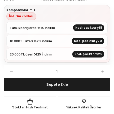
Kampanyalarımız
Kapları
Geri Dönüştürülebilir Doypack
İndirim Kodları
İçecek Doypack
Tüm Siparişlerde %15 İndirim
Kod: packtory15
10.000TL üzeri %20 İndirim
Kod: packtory20
20.000TL üzeri %25 İndirim
Kod: packtory25
Sepete Ekle
Stoktan Hızlı Teslimat
Yüksek Kaliteli Ürünler