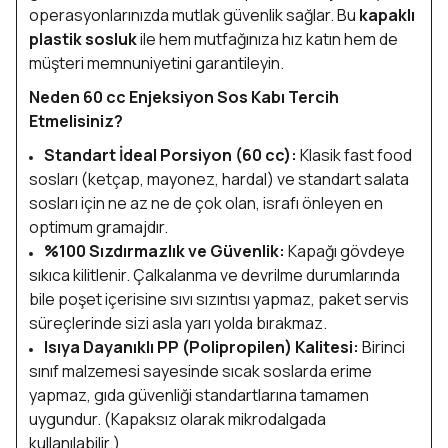
operasyonlarınızda mutlak güvenlik sağlar. Bu
kapaklı
plastik sosluk
ile hem mutfağınıza hız katın hem de
müşteri memnuniyetini garantileyin.
Neden 60 cc Enjeksiyon Sos Kabı Tercih
Etmelisiniz?
Standart İdeal Porsiyon (60 cc):
Klasik fast food
sosları (ketçap, mayonez, hardal) ve standart salata
sosları için ne az ne de çok olan, israfı önleyen en
optimum gramajdır.
%100 Sızdırmazlık ve Güvenlik:
Kapağı gövdeye
sıkıca kilitlenir. Çalkalanma ve devrilme durumlarında
bile poşet içerisine sıvı sızıntısı yapmaz, paket servis
süreçlerinde sizi asla yarı yolda bırakmaz.
Isıya Dayanıklı PP (Polipropilen) Kalitesi:
Birinci
sınıf malzemesi sayesinde sıcak soslarda erime
yapmaz, gıda güvenliği standartlarına tamamen
uygundur. (Kapaksız olarak mikrodalgada
kullanılabilir.)