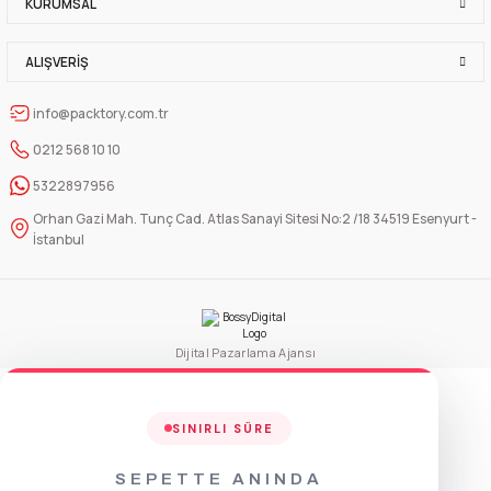
KURUMSAL
Sepete Ekle
ALIŞVERIŞ
info@packtory.com.tr
0212 568 10 10
5322897956
Orhan Gazi Mah. Tunç Cad. Atlas Sanayi Sitesi No:2 /18 34519 Esenyurt -
İstanbul
Dijital Pazarlama Ajansı
SINIRLI SÜRE
SEPETTE ANINDA