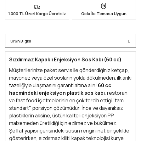
1.000 TL Üzeri Kargo Ücretsiz
Gıda İle Temasa Uygun
Ürün Bilgisi
Sızdırmaz Kapaklı Enjeksiyon Sos Kabı (60 cc)
Müşterilerinize paket servis ile gönderdiğiniz ketçap,
mayonez veya özel sosların yolda dökülmeden, ilk anki
tazeliğiyle ulaşmasını garanti altına alın!
60 cc
hacmindeki enjeksiyon plastik sos kabı
, restoran
ve fast food işletmelerinin en çok tercih ettiği "tam
standart" porsiyon çözümüdür. İnce ve dayanıksız
plastiklerin aksine, üstün kaliteli enjeksiyon PP
malzemeden üretildiği için ezilmez ve bükülmez.
Şeffaf yapısı içerisindeki sosun rengini net bir şekilde
gösterirken, sızdırmaz kilitli kapak teknolojisi kurye