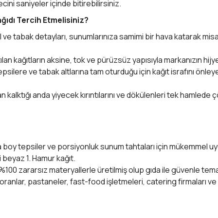
ini saniyeler içinde bitirebilirsiniz.
ğıdı Tercih Etmelisiniz?
l ve tabak detayları, sunumlarınıza samimi bir hava katarak misa
tılan kağıtların aksine, tok ve pürüzsüz yapısıyla markanızın hij
epsilere ve tabak altlarına tam oturduğu için kağıt israfını önle
kalktığı anda yiyecek kırıntılarını ve dökülenleri tek hamlede ç
 boy tepsiler ve porsiyonluk sunum tahtaları için mükemmel u
i beyaz 1. Hamur kağıt.
%100 zararsız materyallerle üretilmiş olup gıda ile güvenle tema
oranlar, pastaneler, fast-food işletmeleri, catering firmaları ve
ve diğer konularda yetersiz gördüğünüz noktaları öneri formunu kullanarak 