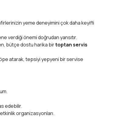
firlerinizin yeme deneyimini çok daha keyifli
yene verdiği önemi doğrudan yansıtır.
yen, bütçe dostu harika bir
toptan servis
öpe atarak, tepsiyi yepyeni bir servise
yum.
s edebilir.
 etkinlik organizasyonları.
tarafımıza iletebilirsiniz.