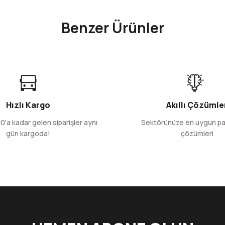
Bu ürüne ilk yorumu siz yapın!
Benzer Ürünler
Yorum Yaz
Yıldız Desenli Kraft Servis Kağıdı 34x24,5 cm
Yıld
500 Adet
499,80 TL
Hızlı Kargo
Akıllı Çözümle
+ KDV
0'a kadar gelen siparişler aynı
Sektörünüze en uygun p
gün kargoda!
çözümleri
Sepete Ekle
Gönder
antiyeli Kraft Servis Kağıdı 34x24,5 cm
Puantiyeli Serv
500 Adet
500 Adet
499,80 TL
450,80 TL
+ KDV
+ KDV