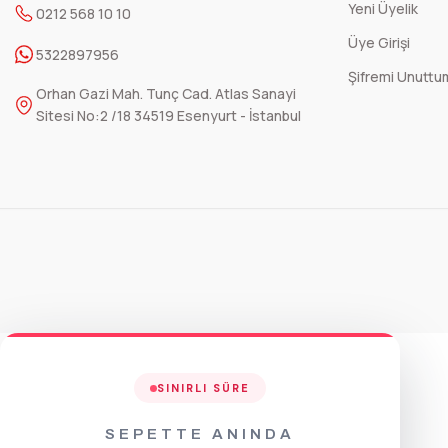
Yeni Üyelik
0212 568 10 10
Üye Girişi
Sepete Ekle
5322897956
Şifremi Unuttu
Orhan Gazi Mah. Tunç Cad. Atlas Sanayi
Sitesi No:2 /18 34519 Esenyurt - İstanbul
SINIRLI SÜRE
SEPETTE ANINDA