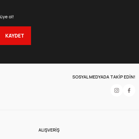
Sepete Ekle
üye ol!
Kraft Servis Kağıdı 40x28,5 cm
KAYDET
SOSYAL MEDYADA TAKİP EDİN!
Sepete Ekle
ALIŞVERIŞ