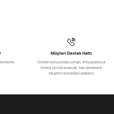
ız Desenli Servis Kağıdı 1.Hamur 34x24,5 cm
500 Adet
450,80 TL
r
Müşteri Destek Hattı
+ KDV
aketleme
Ürünler konusunda uzman, ihtiyaçlarınıza
hızlıca çözüm bulacak, tam donanımlı
Sepete Ekle
Müşteri Hizmetleri ekibimiz
is Kağıdı 1.Hamur 34x24,5 cm