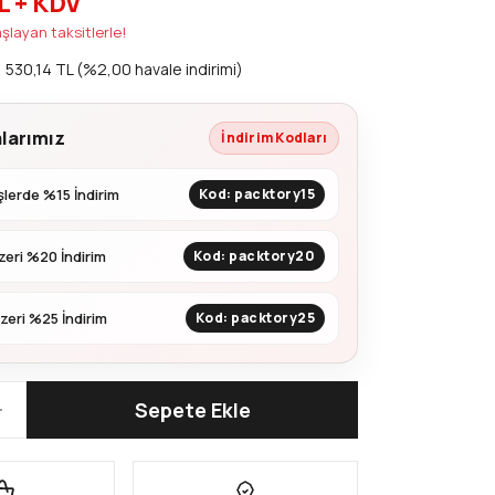
L + KDV
şlayan taksitlerle!
530,14 TL (%2,00 havale indirimi)
larımız
İndirim Kodları
lerde %15 İndirim
Kod: packtory15
zeri %20 İndirim
Kod: packtory20
zeri %25 İndirim
Kod: packtory25
Sepete Ekle