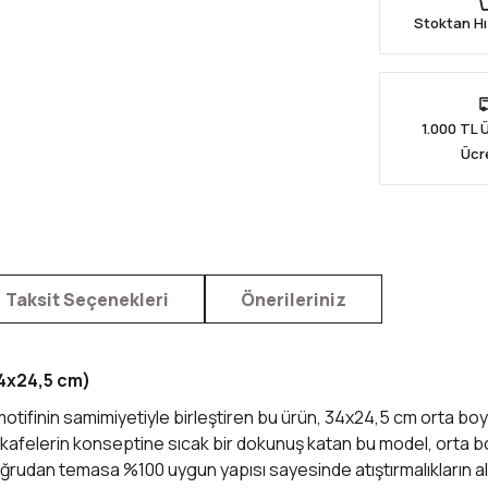
Stoktan Hı
1.000 TL 
Ücr
Taksit Seçenekleri
Önerileriniz
34x24,5 cm)
motifinin samimiyetiyle birleştiren bu ürün, 34x24,5 cm orta boy
 kafelerin konseptine sıcak bir dokunuş katan bu model, orta bo
rudan temasa %100 uygun yapısı sayesinde atıştırmalıkların altın