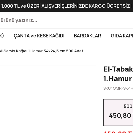
1.000 TL ve ÜZERİ ALIŞVERİŞLERİNİZDE KARGO ÜCRETSİZ!
K)
ÇANTA ve KESE KAĞIDI
BARDAKLAR
GIDA KAP
li Servis Kağıdı 1.Hamur 34x24,5 cm 500 Adet
El-Tabak
1.Hamur
SKU: OMR-SK-1H
500
450,80 