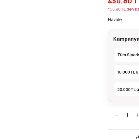
450,80 T
*56,90 TL den ba
Havale
Kampanya
Tüm Sipariş
10.000TL ü
20.000TL ü