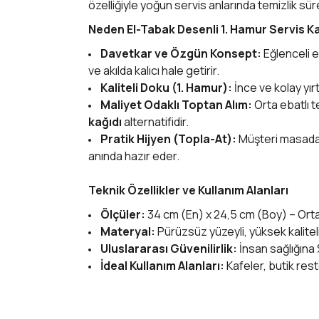
özelliğiyle yoğun servis anlarında temizlik sürec
Neden El-Tabak Desenli 1. Hamur Servis Ka
Davetkar ve Özgün Konsept:
Eğlenceli e
ve akılda kalıcı hale getirir.
Kaliteli Doku (1. Hamur):
İnce ve kolay yır
Maliyet Odaklı Toptan Alım:
Orta ebatlı t
kağıdı
alternatifidir.
Pratik Hijyen (Topla-At):
Müşteri masadan 
anında hazır eder.
Teknik Özellikler ve Kullanım Alanları
Ölçüler:
34 cm (En) x 24,5 cm (Boy) – Orta
Materyal:
Pürüzsüz yüzeyli, yüksek kalitel
Uluslararası Güvenilirlik:
İnsan sağlığına 
İdeal Kullanım Alanları:
Kafeler, butik rest
Bu ürünün fiyat bilgisi, resim, ürün açıklamalarında 