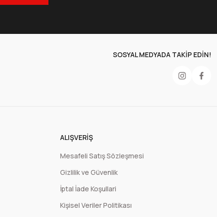
500 Adet
10.800,00 TL
+ KDV
SOSYAL MEDYADA TAKİP EDİN!
ı Doypack Ambalaj 280x310 mm-Kırmızı
ALIŞVERIŞ
Mesafeli Satış Sözleşmesi
Gizlilik ve Güvenlik
epete Ekle
İptal İade Koşullari
4x17,5+3,5 cm-100 gr.
Kişisel Veriler Politikası