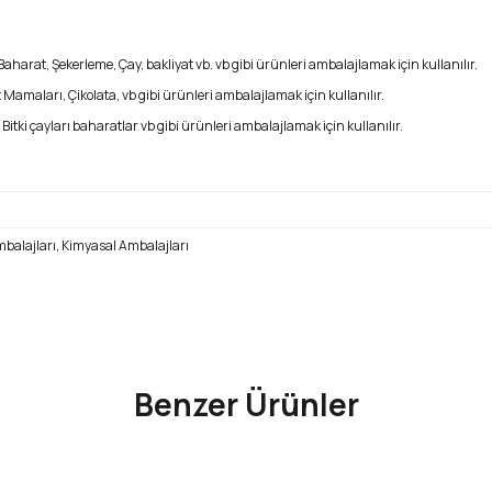
harat, Şekerleme, Çay, bakliyat vb. vb gibi ürünleri ambalajlamak için kullanılır.
Mamaları, Çikolata, vb gibi ürünleri ambalajlamak için kullanılır.
tki çayları baharatlar vb gibi ürünleri ambalajlamak için kullanılır.
balajları, Kimyasal Ambalajları
ve diğer konularda yetersiz gördüğünüz noktaları öneri formunu kullanarak 
Bu ürüne ilk yorumu siz yapın!
Benzer Ürünler
Yorum Yaz
Alüminyum Kilitli Doypack Ambalaj 16x27+4 cm-500 gr