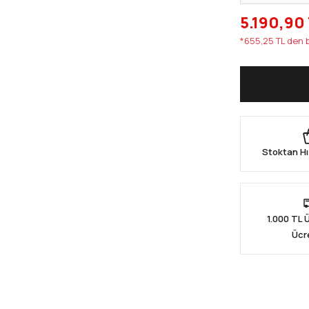
5.190,90
*655,25 TL den b
Stoktan Hı
1.000 TL 
Ücr