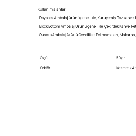
Kullanım alanları:
· Doypack Ambalaj ürünü genellikle; Kuruyemiş, Toz kahve, Ba
· Block Bottom Ambalaj Ürünü genellikle: Çekirdek Kahve, Pet 
· Quadro Ambalaj ürünü Genellikle; Pet mamaları, Makarna, Bi
Ölçü
:
50 gr
Sektör
:
Kozmetik Am
Bu ürünün fiyat bilgisi, resim, ürün açıklamalarında 
Görüş ve önerileriniz için teşekkür ederiz.
Ürün resmi kalitesiz, bozuk veya görüntülenemiyor.
Ürün açıklamasında eksik bilgiler bulunuyor.
Alüminyum Kilitli Doypack Ambalaj 11x18,5+3,5 cm-100 gr.
Ürün bilgilerinde hatalar bulunuyor.