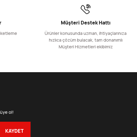
r
Müşteri Destek Hattı
aketleme
Ürünler konusunda uzman, ihtiyaçlarınıza
hızlıca çözüm bulacak, tam donanımlı
Müşteri Hizmetleri ekibimiz
üye ol!
mbalaj 14x33+5 cm-1000 gr
KAYDET