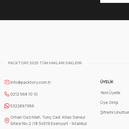
50 Adet
1.000 Adet
590,64 TL
9.450,10 TL
+ KDV
+ KDV
Sepete Ekle
Valfli Flat Bottom Kraft Alüminyum Önden Kilitli Ambalaj 1
PACKTORY 2025 TÜM HAKLARI SAKLIDIR.
50 Adet
1.250,00 TL
1
ÜYELIK
info@packtory.com.tr
+ KDV
Yeni Üyelik
0212 568 10 10
Üye Girişi
Sepete Ekle
5322897956
Şifremi Unuttu
Orhan Gazi Mah. Tunç Cad. Atlas Sanayi
Yandan Kapaklı Yüksek Korumalı Doypack Ambalaj 295x3
Sitesi No:2 /18 34519 Esenyurt - İstanbul