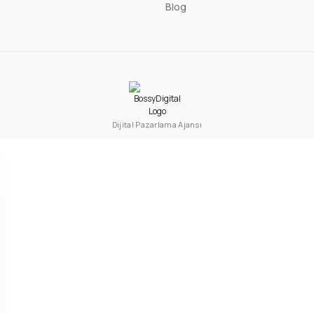
Blog
50 Adet
127,33 TL
+ KDV
Sepete Ekle
Dijital Pazarlama Ajansı