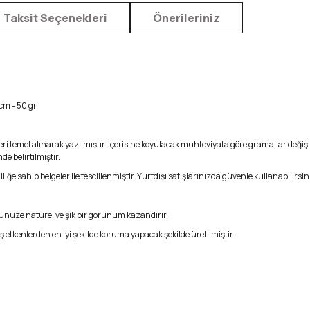
Taksit Seçenekleri
Önerileriniz
cm - 50 gr.
 temel alınarak yazılmıştır. İçerisine koyulacak muhteviyata göre gramajlar değişikl
e belirtilmiştir.
liğe sahip belgeler ile tescillenmiştir. Yurtdışı satışlarınızda güvenle kullanabilirsin
nünüze natürel ve şık bir görünüm kazandırır.
ış etkenlerden en iyi şekilde koruma yapacak şekilde üretilmiştir.