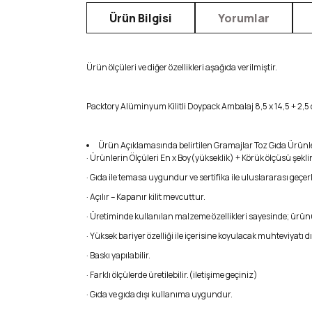
Ürün Bilgisi
Yorumlar
Ürün ölçüleri ve diğer özellikleri aşağıda verilmiştir.
Packtory Alüminyum Kilitli Doypack Ambalaj 8,5 x 14,5 + 2,5 
Ürün Açıklamasında belirtilen Gramajlar Toz Gıda Ürünleri
· Ürünlerin Ölçüleri En x Boy(yükseklik) + Körük ölçüsü şeklind
· Gıda ile temasa uygundur ve sertifika ile uluslararası geçerli
· Açılır – Kapanır kilit mevcuttur.
· Üretiminde kullanılan malzeme özellikleri sayesinde; ürü
· Yüksek bariyer özelliği ile içerisine koyulacak muhteviyatı d
· Baskı yapılabilir.
· Farklı ölçülerde üretilebilir.(iletişime geçiniz)
· Gıda ve gıda dışı kullanıma uygundur.