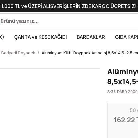
1.000 TL ve ÜZERİ ALIŞVERİŞLERİNİZDE KARGO ÜCRETSİZ!
K)
ÇANTA ve KESE KAĞIDI
BARDAKLAR
GIDA KAP
 Bariyerli Doypack
Alüminyum Kilitli Doypack Ambalaj 8,5x14,5+2,5 c
Alüminyu
8,5x14,5
SKU: DA50.2000
50 
162,22 