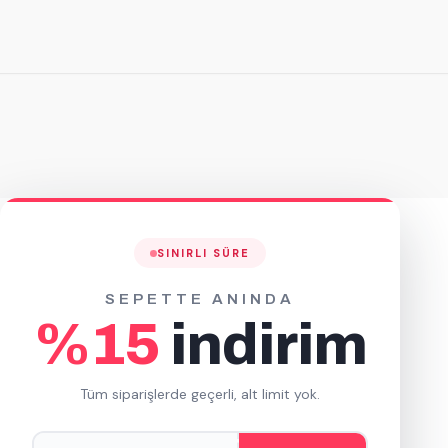
60 Adet
1.609,98 TL
+ KDV
Sepete Ekle
SINIRLI SÜRE
SEPETTE ANINDA
%15
indirim
Tüm siparişlerde geçerli, alt limit yok.