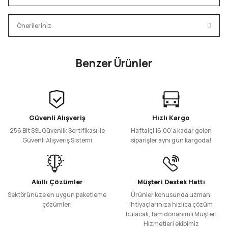
Bu ürüne ilk yorumu siz yapın!
Önerileriniz
Yorum Yaz
Bu ürünün fiyat bilgisi, resim, ürün açıklamalarında ve diğer
Benzer Ürünler
konularda yetersiz gördüğünüz noktaları öneri formunu
kullanarak tarafımıza iletebilirsiniz.
2'li Pembe Bardak Tutucu Pipet Delikli
Görüş ve önerileriniz için teşekkür ederiz.
Ürün resmi kalitesiz, bozuk veya görüntülenemiyor.
Güvenli Alışveriş
Hızlı Kargo
200 Adet
Ürün açıklamasında eksik bilgiler bulunuyor.
1.667,13 TL
256 Bit SSL Güvenlik Sertifikası ile
Haftaiçi 16:00'a kadar gelen
+ KDV
Ürün bilgilerinde hatalar bulunuyor.
Güvenli Alışveriş Sistemi
siparişler aynı gün kargoda!
Ürün fiyatı diğer sitelerden daha pahalı.
Sepete Ekle
Bu ürüne benzer farklı alternatifler olmalı.
Bardak Taşıma Viyolü 4'lü
Bardak Taşıma Viyolü 2'li
Akıllı Çözümler
Müşteri Destek Hattı
Sektörünüze en uygun paketleme
Ürünler konusunda uzman,
çözümleri
ihtiyaçlarınıza hızlıca çözüm
bulacak, tam donanımlı Müşteri
160 Adet
240 Adet
Hizmetleri ekibimiz
1.564,08 TL
1.296,53 TL