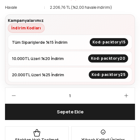
Havale
2.206,76 TL (%2,00 havale indirimi)
Kapları
Geri Dönüştürülebilir Doypack
Kampanyalarımız
İndirim Kodları
İçecek Doypack
Tüm Siparişlerde %15 İndirim
Kod: packtory15
10.000TL üzeri %20 İndirim
Kod: packtory20
20.000TL üzeri %25 İndirim
Kod: packtory25
Sepete Ekle
Stoktan Hızlı Teslimat
Yüksek Kaliteli Ürünler