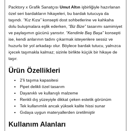
Packtory x Grafik Sanatçısı
Umut Altın
işbirliğiyle hazırlanan
özel seri bardakların hikayeleri, bu bardak tutucuya da
taşındı.
“Kız Kıza”
konsepti dost sohbetlerine ve kahkaha
dolu buluşmalara eşlik ederken,
“Biz Bize”
tasarımı samimiyet
ve paylaşımın gücünü yansıtır.
“Kendinle Baş Başa”
konsepti
ise, kendi anlarının tadını çıkarmak isteyenlere sessiz ve
huzurlu bir yol arkadaşı olur. Böylece bardak tutucu, yalnızca
içecek taşımakla kalmaz; sizinle birlikte küçük bir hikaye de
taşır.
Ürün Özellikleri
2’li taşıma kapasitesi
Pipet delikli özel tasarım
Dayanıklı ve kullanışlı malzeme
Renkli dış yüzeyiyle dikkat çeken estetik görünüm
Tek kullanımlık ancak yüksek kalite hissi sunar
Gıdaya uygun materyallerden üretilmiştir
Kullanım Alanları