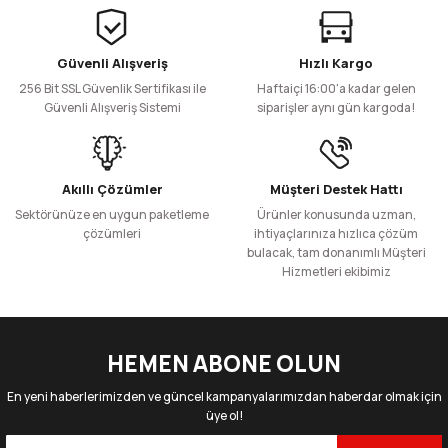
Ürün resmi kalitesiz, bozuk veya görüntülenemiyor.
Güvenli Alışveriş
Hızlı Kargo
50 Adet
500 Adet
Ürün açıklamasında eksik bilgiler bulunuyor.
256,25 TL
2.050,00 TL
256 Bit SSL Güvenlik Sertifikası ile
Haftaiçi 16:00'a kadar gelen
+ KDV
+ KDV
Ürün bilgilerinde hatalar bulunuyor.
Güvenli Alışveriş Sistemi
siparişler aynı gün kargoda!
Ürün fiyatı diğer sitelerden daha pahalı.
Sepete Ekle
Bu ürüne benzer farklı alternatifler olmalı.
750 CC Kraft Yuvarlak Salata Kasesi
Akıllı Çözümler
Müşteri Destek Hattı
Sektörünüze en uygun paketleme
Ürünler konusunda uzman,
çözümleri
ihtiyaçlarınıza hızlıca çözüm
bulacak, tam donanımlı Müşteri
50 Adet
500 Adet
Hizmetleri ekibimiz
263,75 TL
2.110,00 TL
Gönder
+ KDV
+ KDV
Sepete Ekle
HEMEN ABONE OLUN
1000 CC Kraft Yuvarlak Salata Kasesi
En yeni haberlerimizden ve güncel kampanyalarımızdan haberdar olmak için
üye ol!