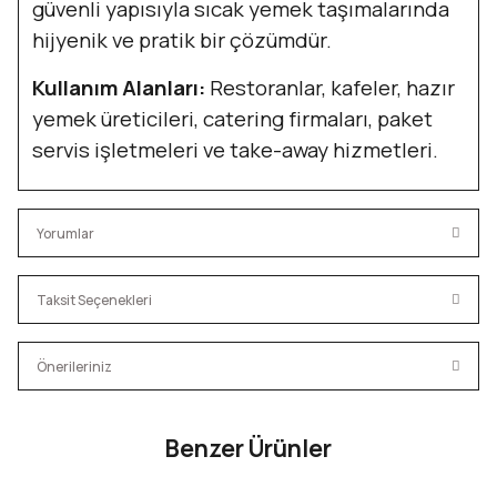
güvenli yapısıyla sıcak yemek taşımalarında
hijyenik ve pratik bir çözümdür.
Kullanım Alanları:
Restoranlar, kafeler, hazır
yemek üreticileri, catering firmaları, paket
servis işletmeleri ve take-away hizmetleri.
Yorumlar
Taksit Seçenekleri
Bu ürüne ilk yorumu siz yapın!
Önerileriniz
Yorum Yaz
Bu ürünün fiyat bilgisi, resim, ürün açıklamalarında ve diğer
Benzer Ürünler
konularda yetersiz gördüğünüz noktaları öneri formunu
kullanarak tarafımıza iletebilirsiniz.
550 CC Kraft Yuvarlak Salata Kasesi
Görüş ve önerileriniz için teşekkür ederiz.