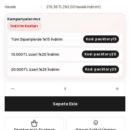
Havale
276,36 TL (%2,00 havale indirimi)
Kapları
Geri Dönüştürülebilir Doypack
Kampanyalarımız
İndirim Kodları
İçecek Doypack
Tüm Siparişlerde %15 İndirim
Kod: packtory15
10.000TL üzeri %20 İndirim
Kod: packtory20
20.000TL üzeri %25 İndirim
Kod: packtory25
Sepete Ekle
Stoktan Hızlı Teslimat
Yüksek Kaliteli Ürünler