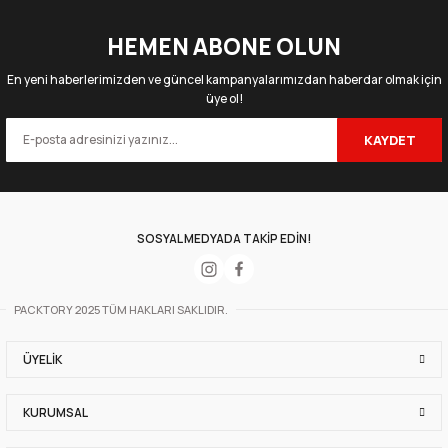
Sepete Ekle
HEMEN ABONE OLUN
8 oz Double Wall Karton Bardak (Kraft)
En yeni haberlerimizden ve güncel kampanyalarımızdan haberdar olmak için
üye ol!
KAYDET
50 Adet
500 Adet
259,75 TL
2.258,50 TL
+ KDV
+ KDV
Sepete Ekle
SOSYAL MEDYADA TAKİP EDİN!
8 oz Double Wall Karton Bardak (Beyaz)
PACKTORY 2025 TÜM HAKLARI SAKLIDIR.
50 Adet
500 Adet
252,33 TL
2.193,82 TL
ÜYELIK
+ KDV
+ KDV
KURUMSAL
Sepete Ekle