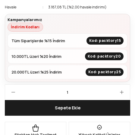
Havale
3.187,08 TL (%2,00 havale indirimi)
Kapları
Geri Dönüştürülebilir Doypack
Kampanyalarımız
İndirim Kodları
İçecek Doypack
Tüm Siparişlerde %15 İndirim
Kod: packtory15
10.000TL üzeri %20 İndirim
Kod: packtory20
20.000TL üzeri %25 İndirim
Kod: packtory25
Sepete Ekle
Stoktan Hızlı Teslimat
Yüksek Kaliteli Ürünler