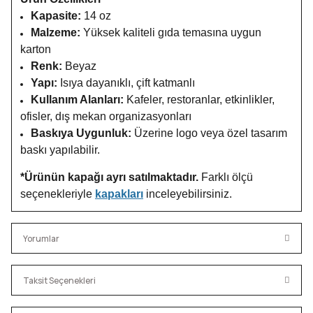
Kapasite:
14 oz
Malzeme:
Yüksek kaliteli gıda temasına uygun
karton
Renk:
Beyaz
Yapı:
Isıya dayanıklı, çift katmanlı
Kullanım Alanları:
Kafeler, restoranlar, etkinlikler,
ofisler, dış mekan organizasyonları
Baskıya Uygunluk:
Üzerine logo veya özel tasarım
baskı yapılabilir.
*Ürünün kapağı ayrı satılmaktadır.
Farklı ölçü
seçenekleriyle
kapakları
inceleyebilirsiniz.
Yorumlar
Taksit Seçenekleri
Bu ürüne ilk yorumu siz yapın!